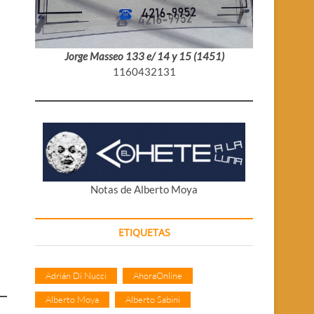
Jorge Masseo 133 e/ 14 y 15 (1451)
1160432131
Notas de Alberto Moya
ETIQUETAS
Adrián Di Nucci
AhoraOnline
Alberto Moya
Alberto Sabini