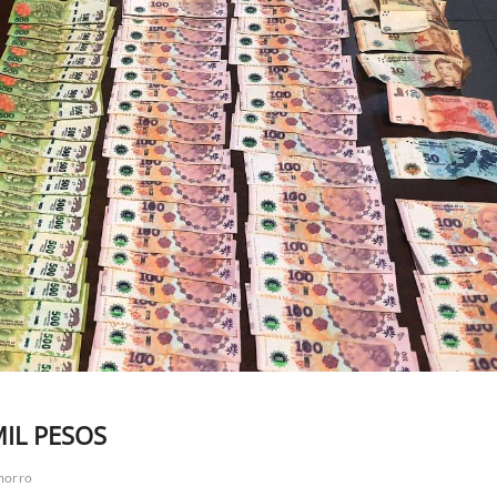
IL PESOS
morro