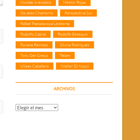
Nicolás Avendaño
Néstor Rojas
Osvaldo Chamorro
Perspectiva Sur
Rafael Passalacqua Ledesma
Rodolfo Cabral
Rodolfo Estequin
Roxana Reinoso
Silvina Rodríguez
Tony Del Greco
Télam
Ulises Caballero
Walter Di Nucci
ARCHIVOS
Archivos