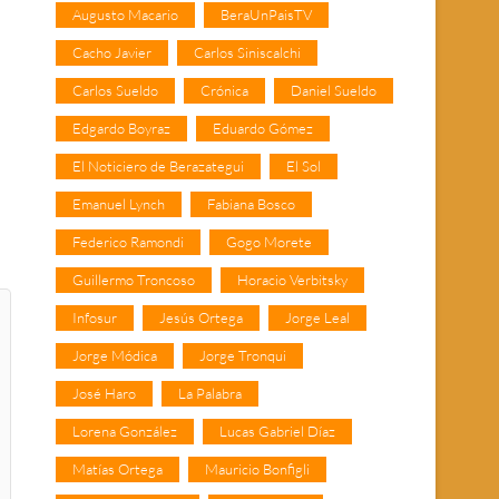
Augusto Macario
BeraUnPaisTV
Cacho Javier
Carlos Siniscalchi
Carlos Sueldo
Crónica
Daniel Sueldo
Edgardo Boyraz
Eduardo Gómez
El Noticiero de Berazategui
El Sol
Emanuel Lynch
Fabiana Bosco
Federico Ramondi
Gogo Morete
Guillermo Troncoso
Horacio Verbitsky
Infosur
Jesús Ortega
Jorge Leal
Jorge Módica
Jorge Tronqui
José Haro
La Palabra
Lorena González
Lucas Gabriel Díaz
Matías Ortega
Mauricio Bonfigli