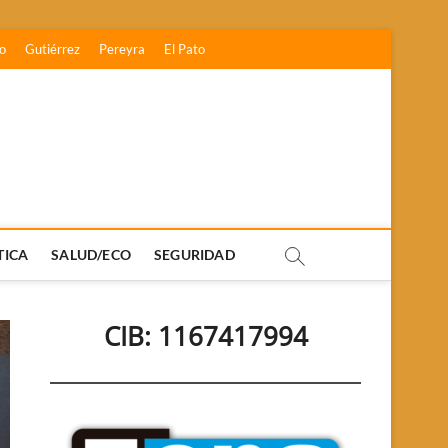
o
Gutiérrez
Pereyra
El Pato
TICA
SALUD/ECO
SEGURIDAD
CIB: 1167417994