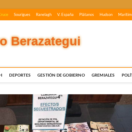
Cruce
Sourigues
Ranelagh
V. España
Plátanos
Hudson
Marítim
vo Berazategui
H
DEPORTES
GESTIÓN DE GOBIERNO
GREMIALES
POLÍ