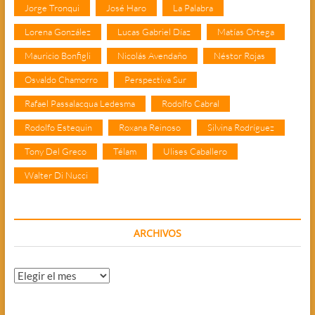
Jorge Tronqui
José Haro
La Palabra
Lorena González
Lucas Gabriel Díaz
Matías Ortega
Mauricio Bonfigli
Nicolás Avendaño
Néstor Rojas
Osvaldo Chamorro
Perspectiva Sur
Rafael Passalacqua Ledesma
Rodolfo Cabral
Rodolfo Estequin
Roxana Reinoso
Silvina Rodríguez
Tony Del Greco
Télam
Ulises Caballero
Walter Di Nucci
ARCHIVOS
Archivos