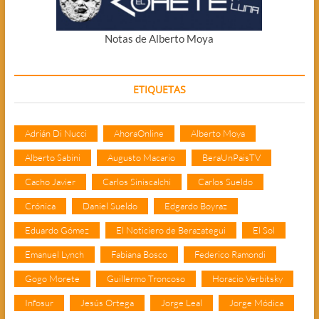
Notas de Alberto Moya
ETIQUETAS
Adrián Di Nucci
AhoraOnline
Alberto Moya
Alberto Sabini
Augusto Macario
BeraUnPaisTV
Cacho Javier
Carlos Siniscalchi
Carlos Sueldo
Crónica
Daniel Sueldo
Edgardo Boyraz
Eduardo Gómez
El Noticiero de Berazategui
El Sol
Emanuel Lynch
Fabiana Bosco
Federico Ramondi
Gogo Morete
Guillermo Troncoso
Horacio Verbitsky
Infosur
Jesús Ortega
Jorge Leal
Jorge Módica