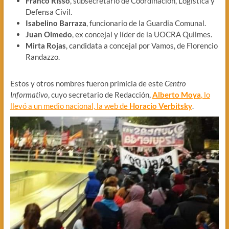
Franco Risso
, subsecretario de Coordinación, Logística y
Defensa Civil.
Isabelino Barraza
, funcionario de la Guardia Comunal.
Juan Olmedo
, ex concejal y líder de la UOCRA Quilmes.
Mirta Rojas
, candidata a concejal por Vamos, de Florencio
Randazzo.
Estos y otros nombres fueron primicia de este
Centro
Informativo
, cuyo secretario de Redacción,
Alberto Moya
, lo
llevó a un medio nacional, la web de
Horacio Verbitsky
.