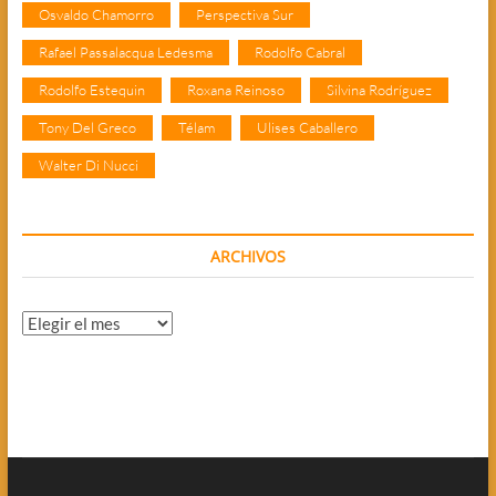
Osvaldo Chamorro
Perspectiva Sur
Rafael Passalacqua Ledesma
Rodolfo Cabral
Rodolfo Estequin
Roxana Reinoso
Silvina Rodríguez
Tony Del Greco
Télam
Ulises Caballero
Walter Di Nucci
ARCHIVOS
Archivos