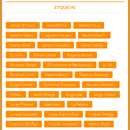
ETIQUETAS
Adrián Di Nucci
AhoraOnline
Alberto Moya
Alberto Sabini
Augusto Macario
BeraUnPaisTV
Cacho Javier
Carlos Siniscalchi
Carlos Sueldo
Crónica
Daniel Sueldo
Edgardo Boyraz
Eduardo Gómez
El Noticiero de Berazategui
El Sol
Emanuel Lynch
Fabiana Bosco
Federico Ramondi
Gogo Morete
Guillermo Troncoso
Horacio Verbitsky
Infosur
Jesús Ortega
Jorge Leal
Jorge Módica
Jorge Tronqui
José Haro
La Palabra
Lorena González
Lucas Gabriel Díaz
Matías Ortega
Mauricio Bonfigli
Nicolás Avendaño
Néstor Rojas