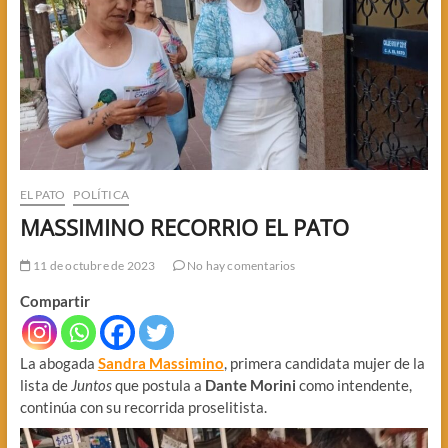
EL PATO
POLÍTICA
MASSIMINO RECORRIO EL PATO
11 de octubre de 2023
No hay comentarios
Compartir
La abogada
Sandra Massimino
, primera candidata mujer de la
lista de
Juntos
que postula a
Dante Morini
como intendente,
continúa con su recorrida proselitista.