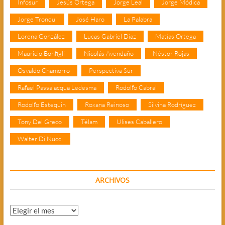
Infosur
Jesús Ortega
Jorge Leal
Jorge Módica
Jorge Tronqui
José Haro
La Palabra
Lorena González
Lucas Gabriel Díaz
Matías Ortega
Mauricio Bonfigli
Nicolás Avendaño
Néstor Rojas
Osvaldo Chamorro
Perspectiva Sur
Rafael Passalacqua Ledesma
Rodolfo Cabral
Rodolfo Estequin
Roxana Reinoso
Silvina Rodríguez
Tony Del Greco
Télam
Ulises Caballero
Walter Di Nucci
ARCHIVOS
Archivos