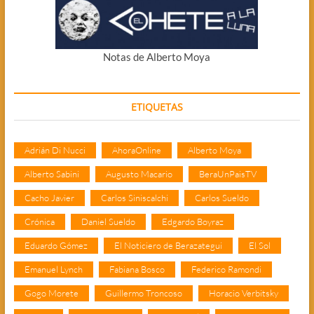
Notas de Alberto Moya
ETIQUETAS
Adrián Di Nucci
AhoraOnline
Alberto Moya
Alberto Sabini
Augusto Macario
BeraUnPaisTV
Cacho Javier
Carlos Siniscalchi
Carlos Sueldo
Crónica
Daniel Sueldo
Edgardo Boyraz
Eduardo Gómez
El Noticiero de Berazategui
El Sol
Emanuel Lynch
Fabiana Bosco
Federico Ramondi
Gogo Morete
Guillermo Troncoso
Horacio Verbitsky