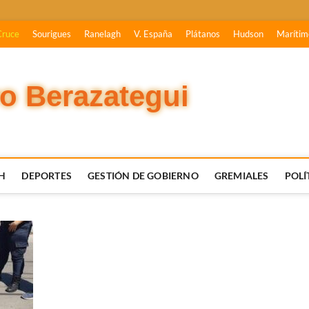
Cruce
Sourigues
Ranelagh
V. España
Plátanos
Hudson
Marítim
vo Berazategui
H
DEPORTES
GESTIÓN DE GOBIERNO
GREMIALES
POLÍ