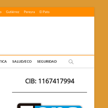
o
Gutiérrez
Pereyra
El Pato
TICA
SALUD/ECO
SEGURIDAD
CIB: 1167417994