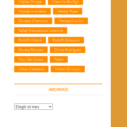
Matías Ortega
Mauricio Bonfigli
Nicolás Avendaño
Néstor Rojas
Osvaldo Chamorro
Perspectiva Sur
Rafael Passalacqua Ledesma
Rodolfo Cabral
Rodolfo Estequin
Roxana Reinoso
Silvina Rodríguez
Tony Del Greco
Télam
Ulises Caballero
Walter Di Nucci
ARCHIVOS
Archivos