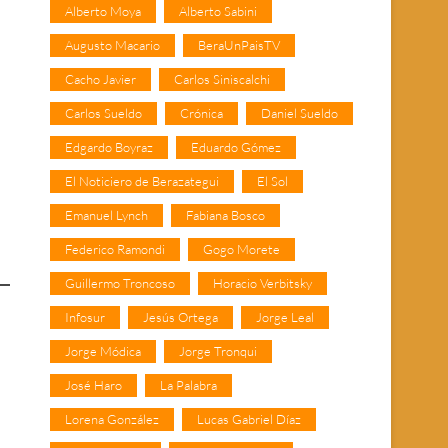
Alberto Moya
Alberto Sabini
Augusto Macario
BeraUnPaisTV
Cacho Javier
Carlos Siniscalchi
Carlos Sueldo
Crónica
Daniel Sueldo
Edgardo Boyraz
Eduardo Gómez
El Noticiero de Berazategui
El Sol
Emanuel Lynch
Fabiana Bosco
Federico Ramondi
Gogo Morete
Guillermo Troncoso
Horacio Verbitsky
Infosur
Jesús Ortega
Jorge Leal
Jorge Módica
Jorge Tronqui
José Haro
La Palabra
Lorena González
Lucas Gabriel Díaz