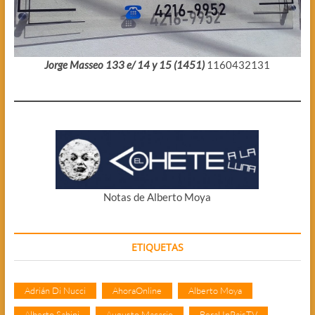
Jorge Masseo 133 e/ 14 y 15 (1451)
1160432131
Notas de Alberto Moya
ETIQUETAS
Adrián Di Nucci
AhoraOnline
Alberto Moya
Alberto Sabini
Augusto Macario
BeraUnPaisTV