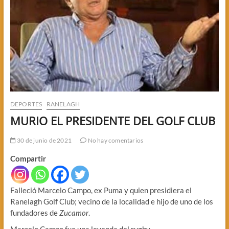
DEPORTES
RANELAGH
MURIO EL PRESIDENTE DEL GOLF CLUB
30 de junio de 2021
No hay comentarios
Compartir
Falleció Marcelo Campo, ex Puma y quien presidiera el
Ranelagh Golf Club; vecino de la localidad e hijo de uno de los
fundadores de
Zucamor
.
Marcelo Campo fue una leyenda del rugby