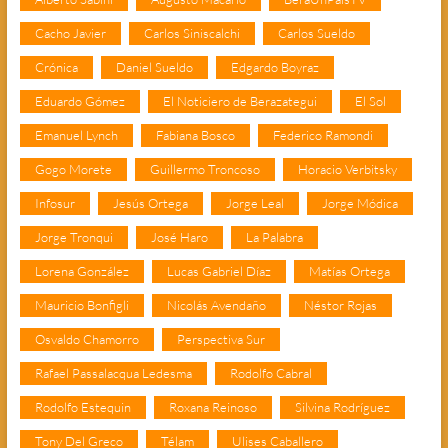
Cacho Javier
Carlos Siniscalchi
Carlos Sueldo
Crónica
Daniel Sueldo
Edgardo Boyraz
Eduardo Gómez
El Noticiero de Berazategui
El Sol
Emanuel Lynch
Fabiana Bosco
Federico Ramondi
Gogo Morete
Guillermo Troncoso
Horacio Verbitsky
Infosur
Jesús Ortega
Jorge Leal
Jorge Módica
Jorge Tronqui
José Haro
La Palabra
Lorena González
Lucas Gabriel Díaz
Matías Ortega
Mauricio Bonfigli
Nicolás Avendaño
Néstor Rojas
Osvaldo Chamorro
Perspectiva Sur
Rafael Passalacqua Ledesma
Rodolfo Cabral
Rodolfo Estequin
Roxana Reinoso
Silvina Rodríguez
Tony Del Greco
Télam
Ulises Caballero