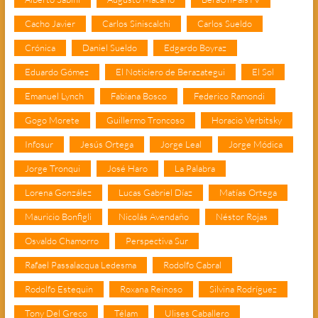
Cacho Javier
Carlos Siniscalchi
Carlos Sueldo
Crónica
Daniel Sueldo
Edgardo Boyraz
Eduardo Gómez
El Noticiero de Berazategui
El Sol
Emanuel Lynch
Fabiana Bosco
Federico Ramondi
Gogo Morete
Guillermo Troncoso
Horacio Verbitsky
Infosur
Jesús Ortega
Jorge Leal
Jorge Módica
Jorge Tronqui
José Haro
La Palabra
Lorena González
Lucas Gabriel Díaz
Matías Ortega
Mauricio Bonfigli
Nicolás Avendaño
Néstor Rojas
Osvaldo Chamorro
Perspectiva Sur
Rafael Passalacqua Ledesma
Rodolfo Cabral
Rodolfo Estequin
Roxana Reinoso
Silvina Rodríguez
Tony Del Greco
Télam
Ulises Caballero