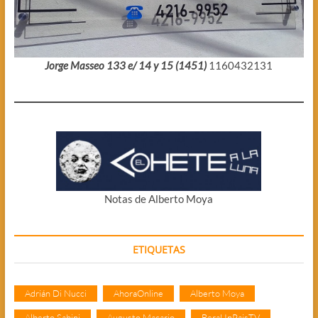
Jorge Masseo 133 e/ 14 y 15 (1451)
1160432131
Notas de Alberto Moya
ETIQUETAS
Adrián Di Nucci
AhoraOnline
Alberto Moya
Alberto Sabini
Augusto Macario
BeraUnPaisTV