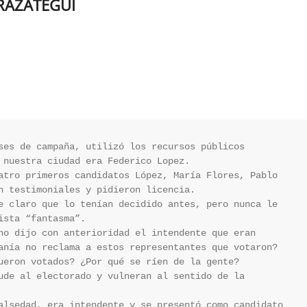
RAZATEGUI
ses de campaña, utilizó los recursos públicos 
 nuestra ciudad era Federico Lopez.

atro primeros candidatos López, María Flores, Pablo 
n testimoniales y pidieron licencia. 

e claro que lo tenían decidido antes, pero nunca le 
sta “fantasma”. 

no dijo con anterioridad el intendente que eran 
anía no reclama a estos representantes que votaron? 
ueron votados? ¿Por qué se ríen de la gente?

ude al electorado y vulneran al sentido de la 
alsedad, era intendente y se presentó como candidato 