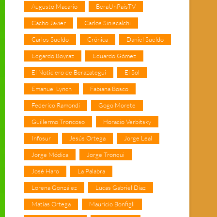
Augusto Macario
BeraUnPaisTV
Cacho Javier
Carlos Siniscalchi
Carlos Sueldo
Crónica
Daniel Sueldo
Edgardo Boyraz
Eduardo Gómez
El Noticiero de Berazategui
El Sol
Emanuel Lynch
Fabiana Bosco
Federico Ramondi
Gogo Morete
Guillermo Troncoso
Horacio Verbitsky
Infosur
Jesús Ortega
Jorge Leal
Jorge Módica
Jorge Tronqui
José Haro
La Palabra
Lorena González
Lucas Gabriel Díaz
Matías Ortega
Mauricio Bonfigli