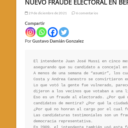
NUEVO FRAUDE ELECTORAL EN BE
29 de diciembre de 2021
6 comentarios
Compartir
Por
Gustavo Damián Gonzalez
El intendente Juan José Mussi en cinco me
asegurando que su candidato a concejal en
A menos de una semana de “asumir”, los cu
Costa y Andrea Canestro se convirtieron e
Lo que votó la gente fue vulnerado, parec
dijeron a los vecinos que votaban a una li
Eso es un fraude al electorado. ¿Por qué 
candidatos de mentira? ¿Por qué la ciudad
¿Por qué no honran al cargo por el cual f
Las candidaturas testimoniales son un fra
democracia representativa.

En 2009, el intendente también usó esta f