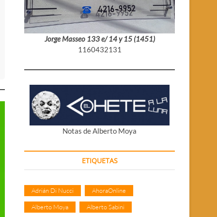
Jorge Masseo 133 e/ 14 y 15 (1451)
1160432131
Notas de Alberto Moya
ETIQUETAS
Adrián Di Nucci
AhoraOnline
Alberto Moya
Alberto Sabini