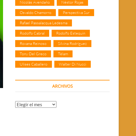
Nicolás Avendaño
Néstor Rojas
Osvaldo Chamorro
Perspectiva Sur
Rafael Passalacqua Ledesma
Rodolfo Cabral
Rodolfo Estequin
Roxana Reinoso
Silvina Rodríguez
Tony Del Greco
Télam
Ulises Caballero
Walter Di Nucci
ARCHIVOS
Archivos