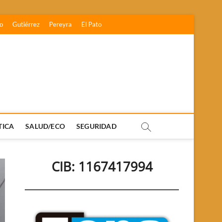
o
Gutiérrez
Pereyra
El Pato
TICA
SALUD/ECO
SEGURIDAD
CIB: 1167417994