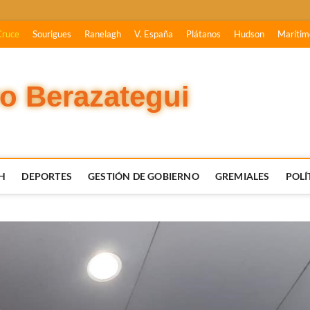
Cruce
Sourigues
Ranelagh
V. España
Plátanos
Hudson
Marítim
vo Berazategui
H
DEPORTES
GESTIÓN DE GOBIERNO
GREMIALES
POLÍ