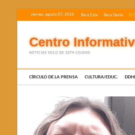
Saltar
viernes, agosto 07, 2026
Bera Este
Bera Oeste
El 
al
contenido
Centro Informati
NOTICIAS SOLO DE ESTA CIUDAD
CÍRCULO DE LA PRENSA
CULTURA/EDUC.
DDH