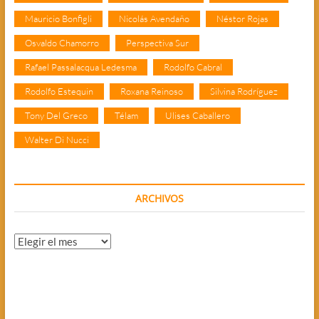
Mauricio Bonfigli
Nicolás Avendaño
Néstor Rojas
Osvaldo Chamorro
Perspectiva Sur
Rafael Passalacqua Ledesma
Rodolfo Cabral
Rodolfo Estequin
Roxana Reinoso
Silvina Rodríguez
Tony Del Greco
Télam
Ulises Caballero
Walter Di Nucci
ARCHIVOS
Archivos