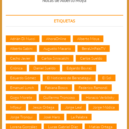
Notas de Alberto Moya
ETIQUETAS
Adrián Di Nucci
AhoraOnline
Alberto Moya
Alberto Sabini
Augusto Macario
BeraUnPaisTV
Cacho Javier
Carlos Siniscalchi
Carlos Sueldo
Crónica
Daniel Sueldo
Edgardo Boyraz
Eduardo Gómez
El Noticiero de Berazategui
El Sol
Emanuel Lynch
Fabiana Bosco
Federico Ramondi
Gogo Morete
Guillermo Troncoso
Horacio Verbitsky
Infosur
Jesús Ortega
Jorge Leal
Jorge Módica
Jorge Tronqui
José Haro
La Palabra
Lorena González
Lucas Gabriel Díaz
Matías Ortega