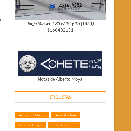
a
Jorge Masseo 133 e/ 14 y 15 (1451)
1160432131
Notas de Alberto Moya
ETIQUETAS
Adrián Di Nucci
AhoraOnline
»
Alberto Moya
Alberto Sabini