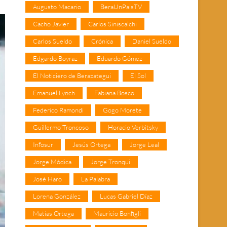
Augusto Macario
BeraUnPaisTV
Cacho Javier
Carlos Siniscalchi
Carlos Sueldo
Crónica
Daniel Sueldo
Edgardo Boyraz
Eduardo Gómez
El Noticiero de Berazategui
El Sol
Emanuel Lynch
Fabiana Bosco
Federico Ramondi
Gogo Morete
Guillermo Troncoso
Horacio Verbitsky
Infosur
Jesús Ortega
Jorge Leal
Jorge Módica
Jorge Tronqui
José Haro
La Palabra
Lorena González
Lucas Gabriel Díaz
Matías Ortega
Mauricio Bonfigli