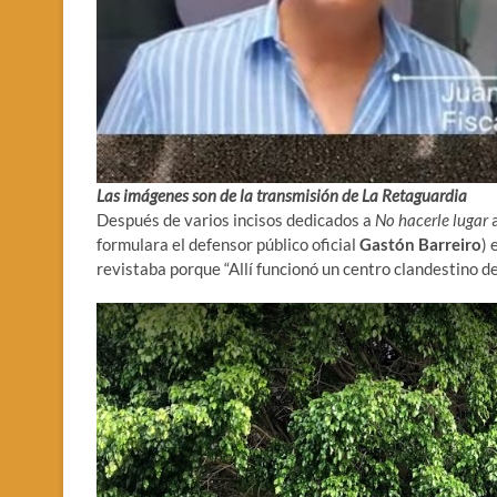
Las imágenes son de la transmisión de La Retaguardia
Después de varios incisos dedicados a
No hacerle lugar
a
formulara el defensor público oficial
Gastón Barreiro
) 
revistaba porque “Allí funcionó un centro clandestino de