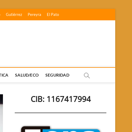
o
Gutiérrez
Pereyra
El Pato
TICA
SALUD/ECO
SEGURIDAD
CIB: 1167417994