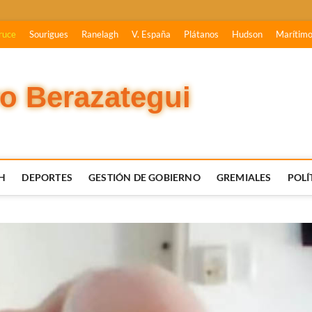
ruce
Sourigues
Ranelagh
V. España
Plátanos
Hudson
Marítim
vo Berazategui
H
DEPORTES
GESTIÓN DE GOBIERNO
GREMIALES
POLÍ