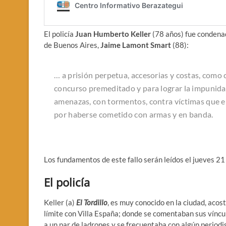
El policía
Juan Humberto Keller
(78 años) fue condenado
de Buenos Aires,
Jaime Lamont Smart
(88):
… a prisión perpetua, accesorias y costas, como
concurso premeditado y para lograr la impunida
amenazas, con tormentos, contra víctimas que e
por haberse cometido con armas y en banda.
Los fundamentos de este fallo serán leídos el jueves 21
El policía
Keller (a)
El Tordillo
, es muy conocido en la ciudad, acos
límite con Villa España; donde se comentaban sus víncu
a un par de ladrones y se frecuentaba con algún periodis