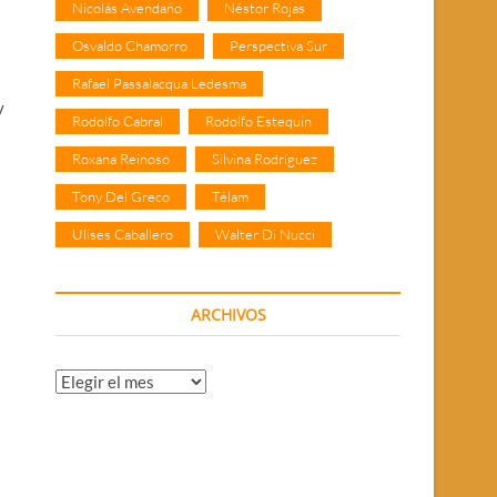
Nicolás Avendaño
Néstor Rojas
Osvaldo Chamorro
Perspectiva Sur
Rafael Passalacqua Ledesma
y
Rodolfo Cabral
Rodolfo Estequin
Roxana Reinoso
Silvina Rodríguez
Tony Del Greco
Télam
Ulises Caballero
Walter Di Nucci
ARCHIVOS
Archivos