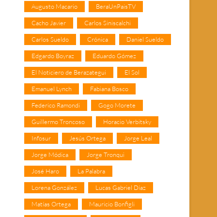
Augusto Macario
BeraUnPaisTV
Cacho Javier
Carlos Siniscalchi
Carlos Sueldo
Crónica
Daniel Sueldo
Edgardo Boyraz
Eduardo Gómez
El Noticiero de Berazategui
El Sol
Emanuel Lynch
Fabiana Bosco
Federico Ramondi
Gogo Morete
Guillermo Troncoso
Horacio Verbitsky
Infosur
Jesús Ortega
Jorge Leal
Jorge Módica
Jorge Tronqui
José Haro
La Palabra
Lorena González
Lucas Gabriel Díaz
Matías Ortega
Mauricio Bonfigli