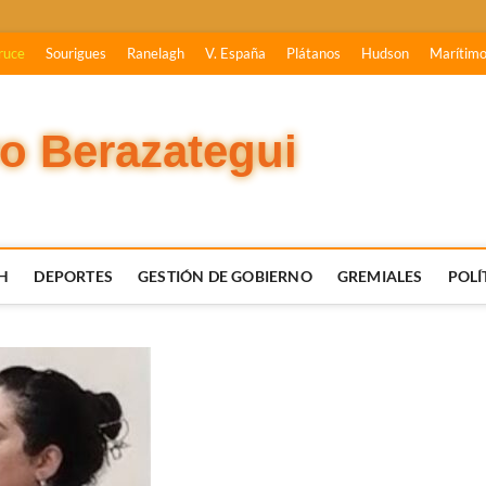
ruce
Sourigues
Ranelagh
V. España
Plátanos
Hudson
Marítim
vo Berazategui
H
DEPORTES
GESTIÓN DE GOBIERNO
GREMIALES
POLÍ