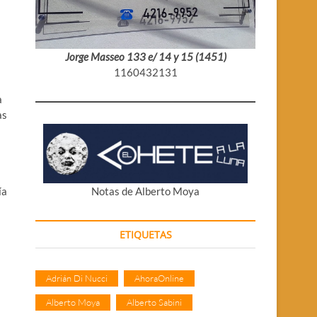
Jorge Masseo 133 e/ 14 y 15 (1451)
1160432131
a
as
Notas de Alberto Moya
ía
ETIQUETAS
Adrián Di Nucci
AhoraOnline
Alberto Moya
Alberto Sabini