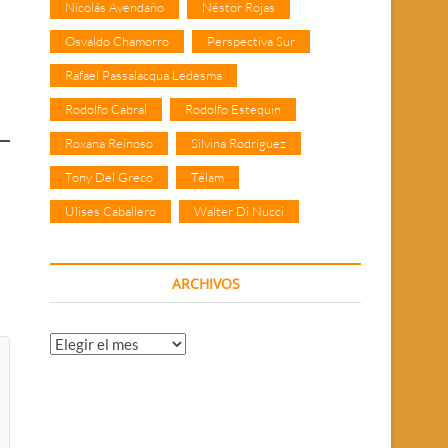
Nicolás Avendaño
Néstor Rojas
Osvaldo Chamorro
Perspectiva Sur
Rafael Passalacqua Ledesma
Rodolfo Cabral
Rodolfo Estequin
Roxana Reinoso
Silvina Rodríguez
Tony Del Greco
Télam
Ulises Caballero
Walter Di Nucci
ARCHIVOS
Archivos