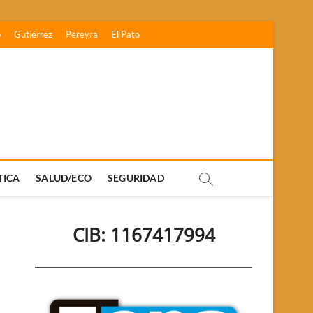
o
Gutiérrez
Pereyra
El Pato
TICA
SALUD/ECO
SEGURIDAD
CIB: 1167417994