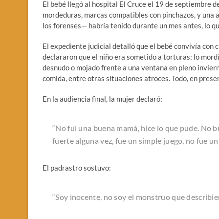
El bebé llegó al hospital El Cruce el 19 de septiembre
mordeduras, marcas compatibles con pinchazos, y una a
los forenses— habría tenido durante un mes antes, lo qu
El expediente judicial detalló que el bebé convivía con
declararon que el niño era sometido a torturas: lo mord
desnudo o mojado frente a una ventana en pleno invierno
comida, entre otras situaciones atroces. Todo, en prese
En la audiencia final, la mujer declaró:
“No fui una buena mamá, hice lo que pude. No b
fuerte alguna vez, fue un simple juego, no fue un
El padrastro sostuvo:
“Soy inocente, no soy el monstruo que describiero