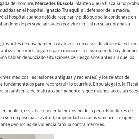
ogada del hombre,
Mercedes Bussola
, planteó que la Fiscalía no probó
ducidas en el hospital.
Ignacio Tranquilini
, defensor de la madre,
vó al hospital cuando dejó de respirar, y pidió que se la condenase en
 abandono de persona agravado por vínculo— si no se aceptaba su
s agravantes de ensañamiento y alevosía en casos de violencia extrem
garantizar entornos seguros para menores, incluso cuando hay denunci
l niño habían denunciado situaciones de riesgo años antes sin que los
rmes médicos, las lesiones antiguas y recientes) y los relatos de
 fundamentales para reconstruir lo ocurrido. En su alegato, la Fiscal
 de un ambiente de maltrato permanente, y que muchos actos atroces
en público, restaba conocer la extensión de la pena. Familiares de
a sea un paso para evitar la impunidad en casos similares; exigen
ante denuncias de violencia familia contra menores.