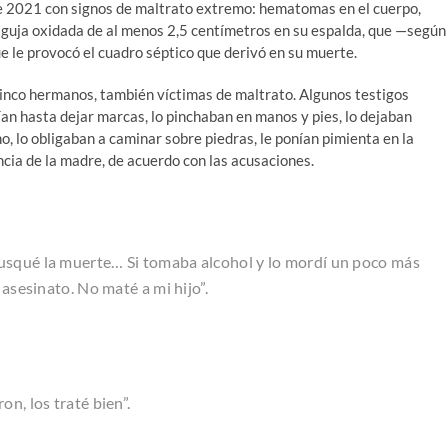
 de 2021 con signos de maltrato extremo: hematomas en el cuerpo,
guja oxidada de al menos 2,5 centímetros en su espalda, que —según
e le provocó el cuadro séptico que derivó en su muerte.
 cinco hermanos, también víctimas de maltrato. Algunos testigos
ían hasta dejar marcas, lo pinchaban en manos y pies, lo dejaban
, lo obligaban a caminar sobre piedras, le ponían pimienta en la
ncia de la madre, de acuerdo con las acusaciones.
usqué la muerte… Si tomaba alcohol y lo mordí un poco más
 asesinato. No maté a mi hijo”.
n, los traté bien”.