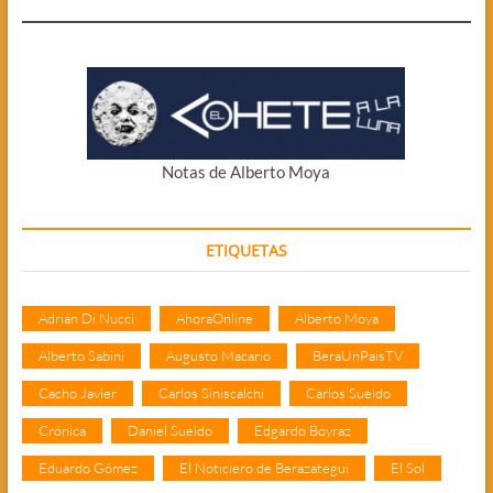
Notas de Alberto Moya
ETIQUETAS
Adrián Di Nucci
AhoraOnline
Alberto Moya
Alberto Sabini
Augusto Macario
BeraUnPaisTV
Cacho Javier
Carlos Siniscalchi
Carlos Sueldo
Crónica
Daniel Sueldo
Edgardo Boyraz
Eduardo Gómez
El Noticiero de Berazategui
El Sol