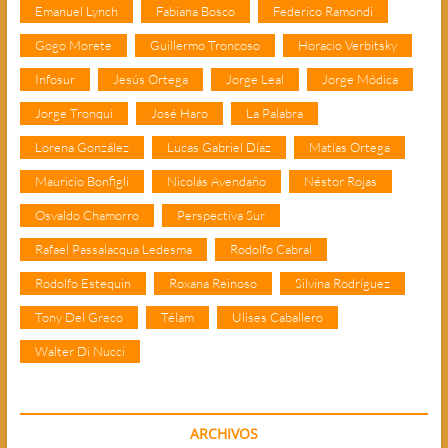
Emanuel Lynch
Fabiana Bosco
Federico Ramondi
Gogo Morete
Guillermo Troncoso
Horacio Verbitsky
Infosur
Jesús Ortega
Jorge Leal
Jorge Módica
Jorge Tronqui
José Haro
La Palabra
Lorena González
Lucas Gabriel Díaz
Matías Ortega
Mauricio Bonfigli
Nicolás Avendaño
Néstor Rojas
Osvaldo Chamorro
Perspectiva Sur
Rafael Passalacqua Ledesma
Rodolfo Cabral
Rodolfo Estequin
Roxana Reinoso
Silvina Rodríguez
Tony Del Greco
Télam
Ulises Caballero
Walter Di Nucci
ARCHIVOS