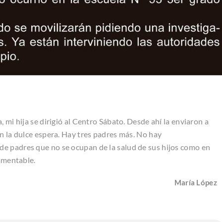
 mi hija se dirigió al Centro Sábato. Desde ahí la enviaron a
n la dulce espera. Hay tres padres más. No hay
e padres que no se ocupan de la salud de sus hijos como en
Lamentable.
María López