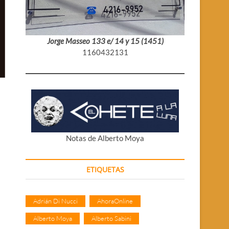
Jorge Masseo 133 e/ 14 y 15 (1451)
1160432131
Notas de Alberto Moya
ETIQUETAS
Adrián Di Nucci
AhoraOnline
Alberto Moya
Alberto Sabini