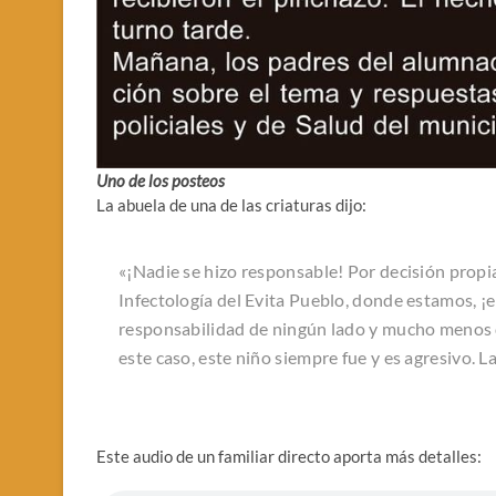
Uno de los posteos
La abuela de una de las criaturas dijo:
«¡Nadie se hizo responsable! Por decisión propia,
Infectología del Evita Pueblo, donde estamos, ¡e
responsabilidad de ningún lado y mucho menos d
este caso, este niño siempre fue y es agresivo. 
Este audio de un familiar directo aporta más detalles: