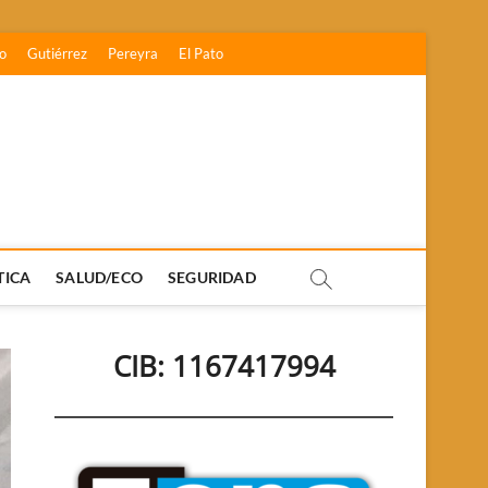
o
Gutiérrez
Pereyra
El Pato
TICA
SALUD/ECO
SEGURIDAD
CIB: 1167417994