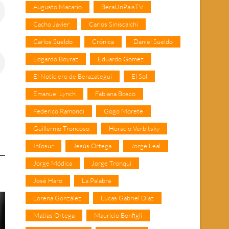
Augusto Macario
BeraUnPaisTV
Cacho Javier
Carlos Siniscalchi
Carlos Sueldo
Crónica
Daniel Sueldo
Edgardo Boyraz
Eduardo Gómez
El Noticiero de Berazategui
El Sol
Emanuel Lynch
Fabiana Bosco
Federico Ramondi
Gogo Morete
Guillermo Troncoso
Horacio Verbitsky
Infosur
Jesús Ortega
Jorge Leal
Jorge Módica
Jorge Tronqui
José Haro
La Palabra
Lorena González
Lucas Gabriel Díaz
Matías Ortega
Mauricio Bonfigli