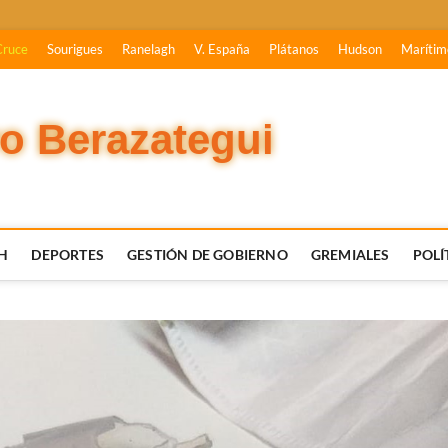
Cruce
Sourigues
Ranelagh
V. España
Plátanos
Hudson
Marítim
vo Berazategui
H
DEPORTES
GESTIÓN DE GOBIERNO
GREMIALES
POLÍ