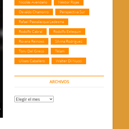
Nicolás Avendaño
Néstor Rojas
Osvaldo Chamorro
Perspectiva Sur
Rafael Passalacqua Ledesma
Rodolfo Cabral
Rodolfo Estequin
Roxana Reinoso
Silvina Rodríguez
Tony Del Greco
Télam
Ulises Caballero
Walter Di Nucci
ARCHIVOS
Archivos