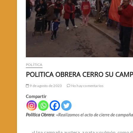
POLÍTICA
POLITICA OBRERA CERRO SU CAM
9 de agosto de 2023
No hay comentarios
Compartir
Política Obrera
: «
Realizamos el acto de cierre de campaña
«Una campaña austera, a pata y pulmón, como de