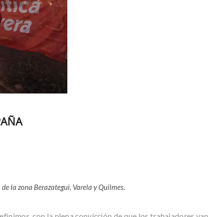
PAÑA
 de la zona Berazategui, Varela y
Quilmes
.
finimos, con la plena convicción de que los trabajadores van