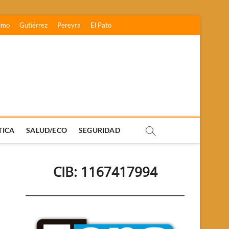
imo
Gutiérrez
Pereyra
El Pato
TICA
SALUD/ECO
SEGURIDAD
CIB: 1167417994