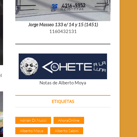
Jorge Masseo 133 e/ 14 y 15 (1451)
1160432131
l
Notas de Alberto Moya
ETIQUETAS
Adrián Di Nucci
AhoraOnline
Alberto Moya
Alberto Sabini