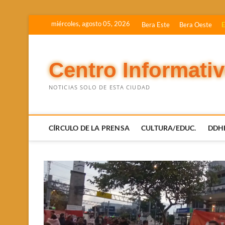
Saltar
miércoles, agosto 05, 2026
Bera Este
Bera Oeste
E
al
contenido
Centro Informati
NOTICIAS SOLO DE ESTA CIUDAD
CÍRCULO DE LA PRENSA
CULTURA/EDUC.
DDH