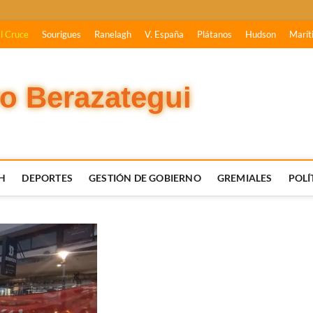
l Cruce
Sourigues
Ranelagh
V. España
Plátanos
Hudson
Marít
vo Berazategui
H
DEPORTES
GESTIÓN DE GOBIERNO
GREMIALES
POLÍ