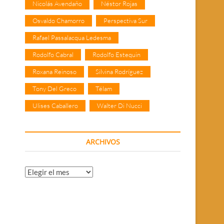
Nicolás Avendaño
Néstor Rojas
Osvaldo Chamorro
Perspectiva Sur
Rafael Passalacqua Ledesma
Rodolfo Cabral
Rodolfo Estequin
Roxana Reinoso
Silvina Rodríguez
Tony Del Greco
Télam
Ulises Caballero
Walter Di Nucci
ARCHIVOS
Archivos