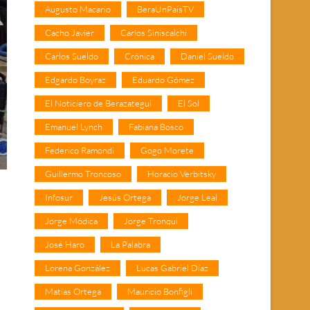
Augusto Macario
BeraUnPaisTV
Cacho Javier
Carlos Siniscalchi
Carlos Sueldo
Crónica
Daniel Sueldo
Edgardo Boyraz
Eduardo Gómez
El Noticiero de Berazategui
El Sol
Emanuel Lynch
Fabiana Bosco
Federico Ramondi
Gogo Morete
Guillermo Troncoso
Horacio Verbitsky
Infosur
Jesús Ortega
Jorge Leal
Jorge Módica
Jorge Tronqui
José Haro
La Palabra
Lorena González
Lucas Gabriel Díaz
Matías Ortega
Mauricio Bonfigli