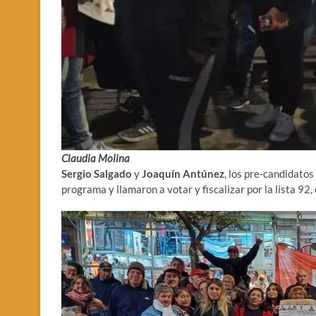
Claudia Molina
Sergio
Salgado
y
Joaquín
Antúnez
, los pre-candidatos
programa y llamaron a votar y fiscalizar por la lista 92,