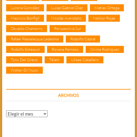
Lorena González
Lucas Gabriel Díaz
Matías Ortega
Mauricio Bonfigli
Nicolás Avendaño
Néstor Rojas
Osvaldo Chamorro
Perspectiva Sur
Rafael Passalacqua Ledesma
Rodolfo Cabral
Rodolfo Estequin
Roxana Reinoso
Silvina Rodríguez
Tony Del Greco
Télam
Ulises Caballero
Walter Di Nucci
ARCHIVOS
Archivos