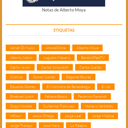
Notas de Alberto Moya
ETIQUETAS
Adrián Di Nucci
AhoraOnline
Alberto Moya
Alberto Sabini
Augusto Macario
BeraUnPaisTV
Cacho Javier
Carlos Siniscalchi
Carlos Sueldo
Crónica
Daniel Sueldo
Edgardo Boyraz
Eduardo Gómez
El Noticiero de Berazategui
El Sol
Emanuel Lynch
Fabiana Bosco
Federico Ramondi
Gogo Morete
Guillermo Troncoso
Horacio Verbitsky
Infosur
Jesús Ortega
Jorge Leal
Jorge Módica
Jorge Tronqui
José Haro
La Palabra