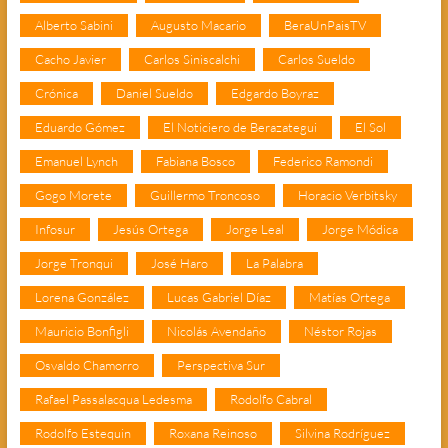
Alberto Sabini
Augusto Macario
BeraUnPaisTV
Cacho Javier
Carlos Siniscalchi
Carlos Sueldo
Crónica
Daniel Sueldo
Edgardo Boyraz
Eduardo Gómez
El Noticiero de Berazategui
El Sol
Emanuel Lynch
Fabiana Bosco
Federico Ramondi
Gogo Morete
Guillermo Troncoso
Horacio Verbitsky
Infosur
Jesús Ortega
Jorge Leal
Jorge Módica
Jorge Tronqui
José Haro
La Palabra
Lorena González
Lucas Gabriel Díaz
Matías Ortega
Mauricio Bonfigli
Nicolás Avendaño
Néstor Rojas
Osvaldo Chamorro
Perspectiva Sur
Rafael Passalacqua Ledesma
Rodolfo Cabral
Rodolfo Estequin
Roxana Reinoso
Silvina Rodríguez