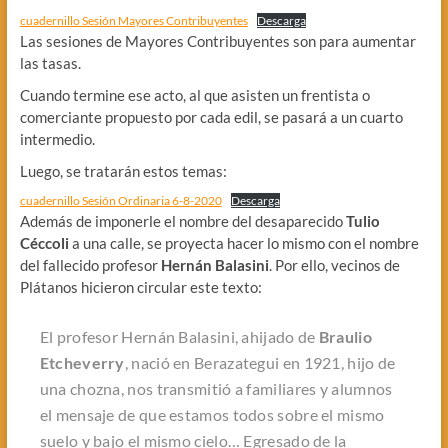
cuadernillo Sesión Mayores Contribuyentes
Descarga
Las sesiones de Mayores Contribuyentes son para aumentar
las tasas.
Cuando termine ese acto, al que asisten un frentista o
comerciante propuesto por cada edil, se pasará a un cuarto
intermedio.
Luego, se tratarán estos temas:
cuadernillo Sesión Ordinaria 6-8-2020
Descarga
Además de imponerle el nombre del desaparecido
Tulio
Céccoli
a una calle, se proyecta hacer lo mismo con el nombre
del fallecido profesor
Hernán Balasini
. Por ello, vecinos de
Plátanos hicieron circular este texto:
El profesor Hernán Balasini, ahijado de
Braulio
Etcheverry
, nació en Berazategui en 1921, hijo de
una chozna, nos transmitió a familiares y alumnos
el mensaje de que estamos todos sobre el mismo
suelo y bajo el mismo cielo… Egresado de la