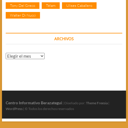
Tony Del Greco
Télam
Ulises Caballero
Walter Di Nucci
ARCHIVOS
Archivos
Centro Informativo Berazategui
| Diseñado por:
Theme Freesia
|
WordPress
| © Todos los derechos reservados