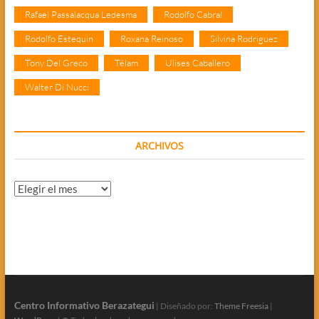
Rafael Passalacqua Ledesma
Rodolfo Cabral
Rodolfo Estequin
Roxana Reinoso
Silvina Rodríguez
Tony Del Greco
Télam
Ulises Caballero
Walter Di Nucci
ARCHIVOS
Archivos
Centro Informativo Berazategui
| Diseñado por:
Theme Freesia
|