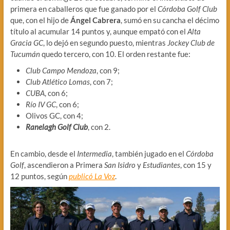
primera en caballeros que fue ganado por el
Córdoba Golf Club
que, con el hijo de
Ángel Cabrera
, sumó en su cancha el décimo
título al acumular 14 puntos y, aunque empató con el
Alta
Gracia GC
, lo dejó en segundo puesto, mientras
Jockey Club de
Tucumán
quedo tercero, con 10. El orden restante fue:
Club Campo Mendoza
, con 9;
Club Atlético Lomas
, con 7;
CUBA
, con 6;
Río IV GC
, con 6;
Olivos GC, con 4;
Ranelagh Golf Club
, con 2.
En cambio, desde el
Intermedia
, también jugado en el
Córdoba
Golf
, ascendieron a Primera
San Isidro
y
Estudiantes
, con 15 y
12 puntos, según
publicó La Voz
.