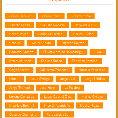
Adrián Di Nucci
AhoraOnline
Alberto Moya
Alberto Sabini
Augusto Macario
BeraUnPaisTV
Cacho Javier
Carlos Siniscalchi
Carlos Sueldo
Crónica
Daniel Sueldo
Edgardo Boyraz
Eduardo Gómez
El Noticiero de Berazategui
El Sol
Emanuel Lynch
Fabiana Bosco
Federico Ramondi
Gogo Morete
Guillermo Troncoso
Horacio Verbitsky
Infosur
Jesús Ortega
Jorge Leal
Jorge Módica
Jorge Tronqui
José Haro
La Palabra
Lorena González
Lucas Gabriel Díaz
Matías Ortega
Mauricio Bonfigli
Nicolás Avendaño
Néstor Rojas
Osvaldo Chamorro
Perspectiva Sur