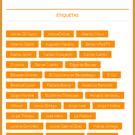
ETIQUETAS
Adrián Di Nucci
AhoraOnline
Alberto Moya
Alberto Sabini
Augusto Macario
BeraUnPaisTV
Cacho Javier
Carlos Siniscalchi
Carlos Sueldo
Crónica
Daniel Sueldo
Edgardo Boyraz
Eduardo Gómez
El Noticiero de Berazategui
El Sol
Emanuel Lynch
Fabiana Bosco
Federico Ramondi
Gogo Morete
Guillermo Troncoso
Horacio Verbitsky
Infosur
Jesús Ortega
Jorge Leal
Jorge Módica
Jorge Tronqui
José Haro
La Palabra
Lorena González
Lucas Gabriel Díaz
Matías Ortega