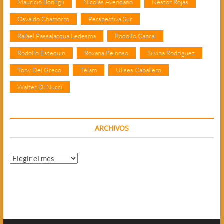
Mauricio Bonfigli
Nicolás Avendaño
Néstor Rojas
Osvaldo Chamorro
Perspectiva Sur
Rafael Passalacqua Ledesma
Rodolfo Cabral
Rodolfo Estequin
Roxana Reinoso
Silvina Rodríguez
Tony Del Greco
Télam
Ulises Caballero
Walter Di Nucci
ARCHIVOS
Archivos