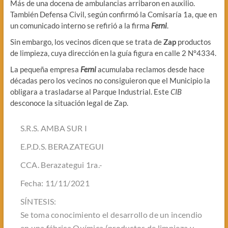
Más de una docena de ambulancias arribaron en auxilio.
También Defensa Civil, según confirmó la Comisaría 1a, que en
un comunicado interno se refirió a la firma
Ferni
.
Sin embargo, los vecinos dicen que se trata de
Zap
productos
de limpieza, cuya dirección en la guía figura en calle 2 N°4334.
La pequeña empresa
Ferni
acumulaba reclamos desde hace
décadas pero los vecinos no consiguieron que el Municipio la
obligara a trasladarse al Parque Industrial. Este
CIB
desconoce la situación legal de Zap.
S.R.S. AMBA SUR I
E.P.D.S. BERAZATEGUI
CCA. Berazategui 1ra.-
Fecha: 11/11/2021
SÍNTESIS:
Se toma conocimiento el desarrollo de un incendio
en una fábrica Química (productos de limpieza y