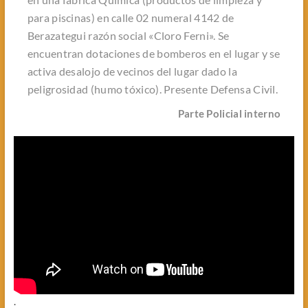
para piscinas) en calle 02 numeral 4142 de
Berazategui razón social «Cloro Ferni». Se
encuentran dotaciones de bomberos en el lugar y se
activa desalojo de vecinos del lugar dado la
peligrosidad (humo tóxico). Presente Defensa Civil.
Parte Policial interno
.