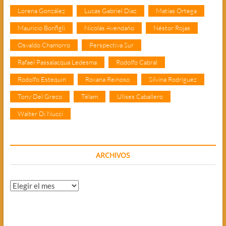
Lorena González
Lucas Gabriel Díaz
Matías Ortega
Mauricio Bonfigli
Nicolás Avendaño
Néstor Rojas
Osvaldo Chamorro
Perspectiva Sur
Rafael Passalacqua Ledesma
Rodolfo Cabral
Rodolfo Estequin
Roxana Reinoso
Silvina Rodríguez
Tony Del Greco
Télam
Ulises Caballero
Walter Di Nucci
ARCHIVOS
Archivos