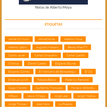
Notas de Alberto Moya
ETIQUETAS
Adrián Di Nucci
AhoraOnline
Alberto Moya
Alberto Sabini
Augusto Macario
BeraUnPaisTV
Cacho Javier
Carlos Siniscalchi
Carlos Sueldo
Crónica
Daniel Sueldo
Edgardo Boyraz
Eduardo Gómez
El Noticiero de Berazategui
El Sol
Emanuel Lynch
Fabiana Bosco
Federico Ramondi
Gogo Morete
Guillermo Troncoso
Horacio Verbitsky
Infosur
Jesús Ortega
Jorge Leal
Jorge Módica
Jorge Tronqui
José Haro
La Palabra