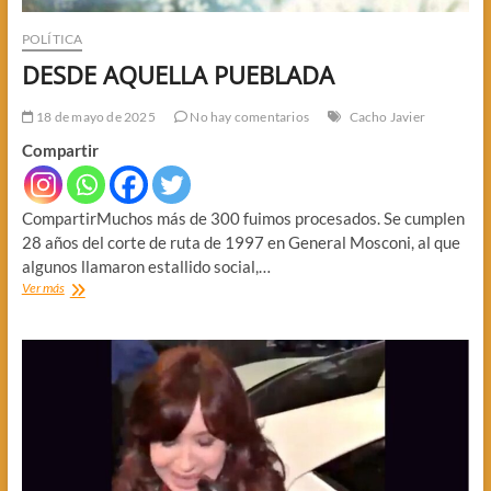
POLÍTICA
DESDE AQUELLA PUEBLADA
18 de mayo de 2025
No hay comentarios
Cacho Javier
Compartir
CompartirMuchos más de 300 fuimos procesados. Se cumplen
28 años del corte de ruta de 1997 en General Mosconi, al que
algunos llamaron estallido social,…
DESDE
Ver más
AQUELLA
PUEBLADA