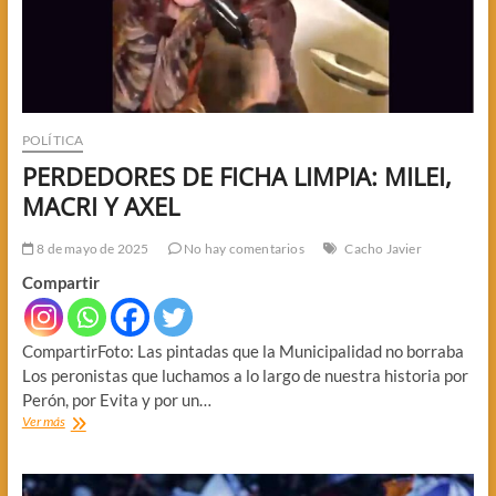
POLÍTICA
PERDEDORES DE FICHA LIMPIA: MILEI,
MACRI Y AXEL
8 de mayo de 2025
No hay comentarios
Cacho Javier
Compartir
CompartirFoto: Las pintadas que la Municipalidad no borraba
Los peronistas que luchamos a lo largo de nuestra historia por
Perón, por Evita y por un…
PERDEDORES
Ver más
DE
FICHA
LIMPIA: