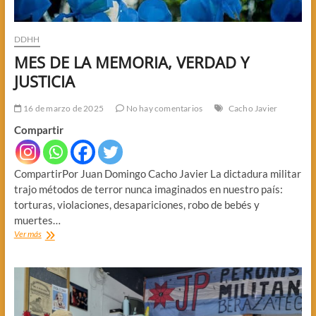
DDHH
MES DE LA MEMORIA, VERDAD Y
JUSTICIA
16 de marzo de 2025
No hay comentarios
Cacho Javier
Compartir
CompartirPor Juan Domingo Cacho Javier La dictadura militar
trajo métodos de terror nunca imaginados en nuestro país:
torturas, violaciones, desapariciones, robo de bebés y
muertes…
MES
Ver más
DE
LA
MEMORIA,
VERDAD
Y
JUSTICIA