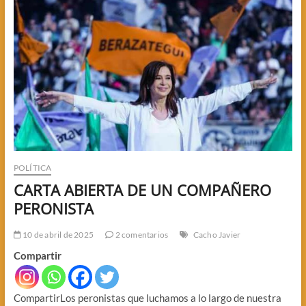
MILEI,
MACRI
Y
AXEL
POLÍTICA
CARTA ABIERTA DE UN COMPAÑERO
PERONISTA
10 de abril de 2025
2 comentarios
Cacho Javier
Compartir
CompartirLos peronistas que luchamos a lo largo de nuestra