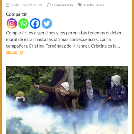
16 de junio de 2025
1 comentario
Cacho Javier
Compartir
CompartirLos argentinos y los peronistas tenemos el deber
moral de estar hasta las últimas consecuencias, con la
compañera Cristina Fernández de Kirchner. Cristina es la…
DEFENDER
Ver más
A
CFK:
DEBER
DE
MILITANTE
Y
ARGENTINO