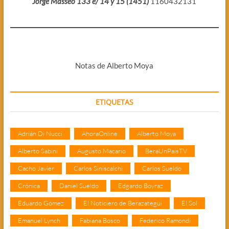
Jorge Masseo 133 e/ 14 y 15 (1451)
1160432131
Notas de Alberto Moya
ETIQUETAS
Adrián Di Nucci
AhoraOnline
Alberto Moya
Alberto Sabini
Augusto Macario
BeraUnPaisTV
Cacho Javier
Carlos Siniscalchi
Carlos Sueldo
Crónica
Daniel Sueldo
Edgardo Boyraz
Eduardo Gómez
El Noticiero de Berazategui
El Sol
Emanuel Lynch
Fabiana Bosco
Federico Ramondi