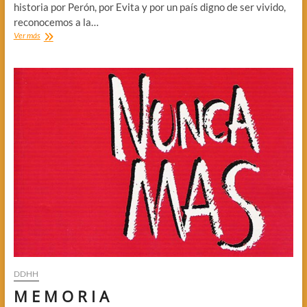
historia por Perón, por Evita y por un país digno de ser vivido,
reconocemos a la…
CARTA
Ver más
ABIERTA
DE
UN
COMPAÑERO
PERONISTA
DDHH
M E M O R I A