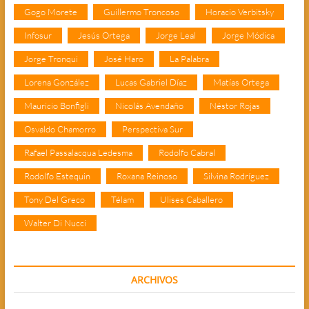
Gogo Morete
Guillermo Troncoso
Horacio Verbitsky
Infosur
Jesús Ortega
Jorge Leal
Jorge Módica
Jorge Tronqui
José Haro
La Palabra
Lorena González
Lucas Gabriel Díaz
Matías Ortega
Mauricio Bonfigli
Nicolás Avendaño
Néstor Rojas
Osvaldo Chamorro
Perspectiva Sur
Rafael Passalacqua Ledesma
Rodolfo Cabral
Rodolfo Estequin
Roxana Reinoso
Silvina Rodríguez
Tony Del Greco
Télam
Ulises Caballero
Walter Di Nucci
ARCHIVOS