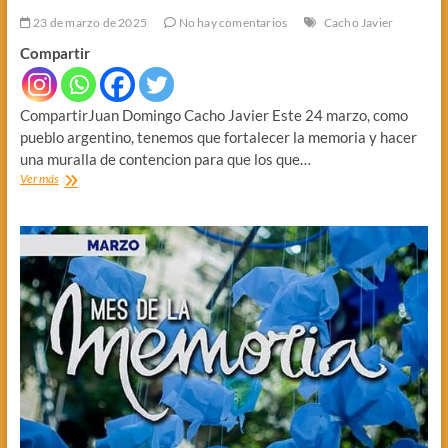
23 de marzo de 2025
No hay comentarios
Cacho Javier
Compartir
CompartirJuan Domingo Cacho Javier Este 24 marzo, como
pueblo argentino, tenemos que fortalecer la memoria y hacer
una muralla de contencion para que los que…
M
Ver más
E
M
O
R
I
A