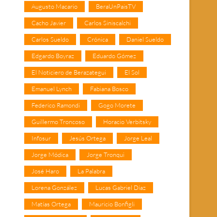
Augusto Macario
BeraUnPaisTV
Cacho Javier
Carlos Siniscalchi
Carlos Sueldo
Crónica
Daniel Sueldo
Edgardo Boyraz
Eduardo Gómez
El Noticiero de Berazategui
El Sol
Emanuel Lynch
Fabiana Bosco
Federico Ramondi
Gogo Morete
Guillermo Troncoso
Horacio Verbitsky
Infosur
Jesús Ortega
Jorge Leal
Jorge Módica
Jorge Tronqui
José Haro
La Palabra
Lorena González
Lucas Gabriel Díaz
Matías Ortega
Mauricio Bonfigli