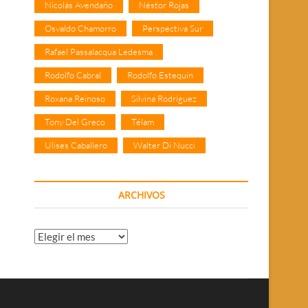
Nicolás Avendaño
Néstor Rojas
Osvaldo Chamorro
Perspectiva Sur
Rafael Passalacqua Ledesma
Rodolfo Cabral
Rodolfo Estequin
Roxana Reinoso
Silvina Rodríguez
Tony Del Greco
Télam
Ulises Caballero
Walter Di Nucci
ARCHIVOS
Archivos