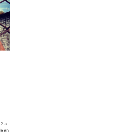
 3 a
de en