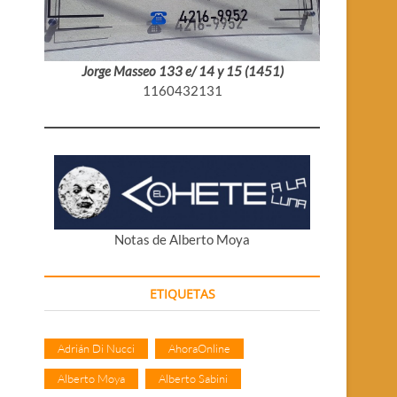
Jorge Masseo 133 e/ 14 y 15 (1451)
1160432131
Notas de Alberto Moya
ETIQUETAS
Adrián Di Nucci
AhoraOnline
Alberto Moya
Alberto Sabini