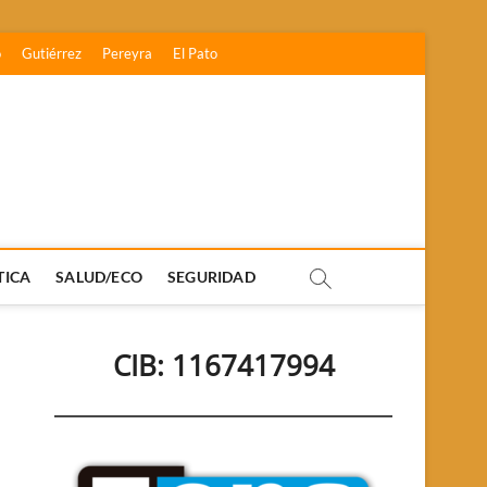
o
Gutiérrez
Pereyra
El Pato
TICA
SALUD/ECO
SEGURIDAD
CIB: 1167417994