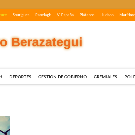
ruce
Sourigues
Ranelagh
V. España
Plátanos
Hudson
Marítim
vo Berazategui
H
DEPORTES
GESTIÓN DE GOBIERNO
GREMIALES
POLÍ