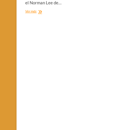
el Norman Lee de…
TROMPADAS
Ver más
AL
TERMINO
DE
UN
PARTIDO
DE
LA
ADB