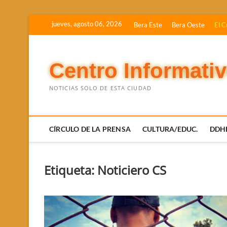
Saltar
jueves, agosto 06, 2026
Bera Este
Bera Oeste
El C
al
contenido
Centro Informati
NOTICIAS SOLO DE ESTA CIUDAD
CÍRCULO DE LA PRENSA
CULTURA/EDUC.
DDH
Etiqueta:
Noticiero CS