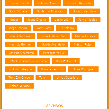
Emanuel Lynch
Fabiana Bosco
Federico Ramondi
Gogo Morete
Guillermo Troncoso
Horacio Verbitsky
Infosur
Jesús Ortega
Jorge Leal
Jorge Módica
Jorge Tronqui
José Haro
La Palabra
Lorena González
Lucas Gabriel Díaz
Matías Ortega
Mauricio Bonfigli
Nicolás Avendaño
Néstor Rojas
Osvaldo Chamorro
Perspectiva Sur
Rafael Passalacqua Ledesma
Rodolfo Cabral
Rodolfo Estequin
Roxana Reinoso
Silvina Rodríguez
Tony Del Greco
Télam
Ulises Caballero
Walter Di Nucci
ARCHIVOS