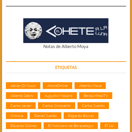
Notas de Alberto Moya
ETIQUETAS
Adrián Di Nucci
AhoraOnline
Alberto Moya
Alberto Sabini
Augusto Macario
BeraUnPaisTV
Cacho Javier
Carlos Siniscalchi
Carlos Sueldo
Crónica
Daniel Sueldo
Edgardo Boyraz
Eduardo Gómez
El Noticiero de Berazategui
El Sol