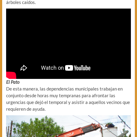
árboles caídos.
El Pato
De esta manera, las dependencias municipales trabajan en
conjunto desde horas muy tempranas para afrontar las
urgencias que dejó el temporal y asistir a aquellos vecinos que
requieren de ayuda.