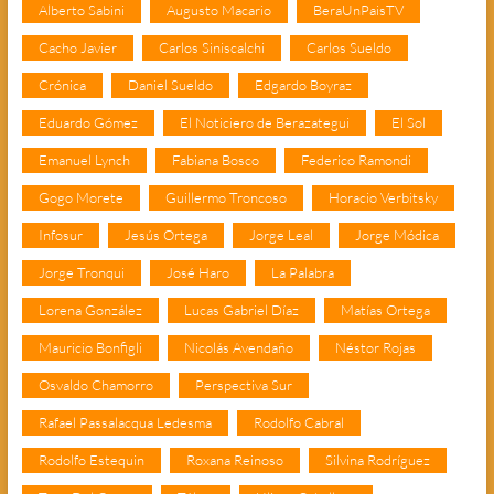
Alberto Sabini
Augusto Macario
BeraUnPaisTV
Cacho Javier
Carlos Siniscalchi
Carlos Sueldo
Crónica
Daniel Sueldo
Edgardo Boyraz
Eduardo Gómez
El Noticiero de Berazategui
El Sol
Emanuel Lynch
Fabiana Bosco
Federico Ramondi
Gogo Morete
Guillermo Troncoso
Horacio Verbitsky
Infosur
Jesús Ortega
Jorge Leal
Jorge Módica
Jorge Tronqui
José Haro
La Palabra
Lorena González
Lucas Gabriel Díaz
Matías Ortega
Mauricio Bonfigli
Nicolás Avendaño
Néstor Rojas
Osvaldo Chamorro
Perspectiva Sur
Rafael Passalacqua Ledesma
Rodolfo Cabral
Rodolfo Estequin
Roxana Reinoso
Silvina Rodríguez