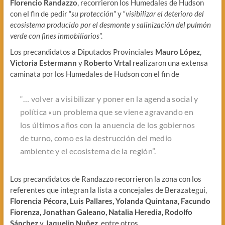
Florencio Randazzo
, recorrieron los Humedales de Hudson
con el fin de pedir “
su protección
” y “
visibilizar el deterioro del
ecosistema producido por el desmonte y salinización del pulmón
verde con fines inmobiliarios
”.
Los precandidatos a Diputados Provinciales
Mauro López
,
Victoria Estermann
y
Roberto Vrtal
realizaron una extensa
caminata por los Humedales de Hudson con el fin de
“… volver a visibilizar y poner en la agenda social y
política «un problema que se viene agravando en
los últimos años con la anuencia de los gobiernos
de turno, como es la destrucción del medio
ambiente y el ecosistema de la región”.
Los precandidatos de Randazzo recorrieron la zona con los
referentes que integran la lista a concejales de Berazategui,
Florencia Pécora, Luis Pallares, Yolanda Quintana, Facundo
Fiorenza, Jonathan Galeano, Natalia Heredia, Rodolfo
Sánchez
y
Jaquelin Nuñez
, entre otros.