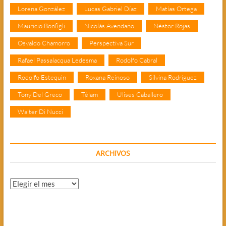
Lorena González
Lucas Gabriel Díaz
Matías Ortega
Mauricio Bonfigli
Nicolás Avendaño
Néstor Rojas
Osvaldo Chamorro
Perspectiva Sur
Rafael Passalacqua Ledesma
Rodolfo Cabral
Rodolfo Estequin
Roxana Reinoso
Silvina Rodríguez
Tony Del Greco
Télam
Ulises Caballero
Walter Di Nucci
ARCHIVOS
Archivos