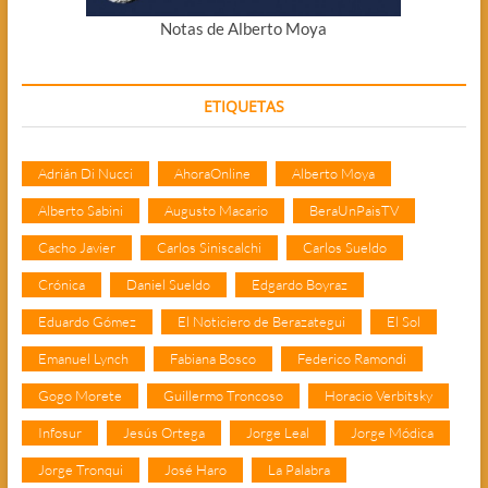
Notas de Alberto Moya
ETIQUETAS
Adrián Di Nucci
AhoraOnline
Alberto Moya
Alberto Sabini
Augusto Macario
BeraUnPaisTV
Cacho Javier
Carlos Siniscalchi
Carlos Sueldo
Crónica
Daniel Sueldo
Edgardo Boyraz
Eduardo Gómez
El Noticiero de Berazategui
El Sol
Emanuel Lynch
Fabiana Bosco
Federico Ramondi
Gogo Morete
Guillermo Troncoso
Horacio Verbitsky
Infosur
Jesús Ortega
Jorge Leal
Jorge Módica
Jorge Tronqui
José Haro
La Palabra