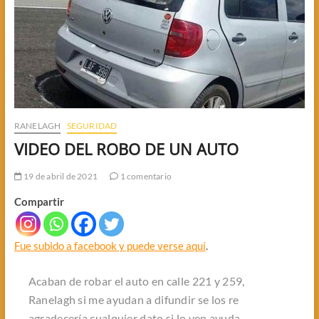
RANELAGH
SEGURIDAD
VIDEO DEL ROBO DE UN AUTO
19 de abril de 2021
1 comentario
Compartir
Fue subido a facebook y puede verse aquí
.
Acaban de robar el auto en calle 221 y 259,
Ranelagh si me ayudan a difundir se los re
agradecería cualquier dato si lo ven ayuda