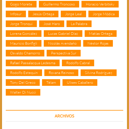
Gogo Morete
Guillermo Troncoso
Horacio Verbitsky
Infosur
Jesús Ortega
Jorge Leal
Jorge Módica
Jorge Tronqui
José Haro
La Palabra
Lorena González
Lucas Gabriel Díaz
Matías Ortega
Mauricio Bonfigli
Nicolás Avendaño
Néstor Rojas
Osvaldo Chamorro
Perspectiva Sur
Rafael Passalacqua Ledesma
Rodolfo Cabral
Rodolfo Estequin
Roxana Reinoso
Silvina Rodríguez
Tony Del Greco
Télam
Ulises Caballero
Walter Di Nucci
ARCHIVOS