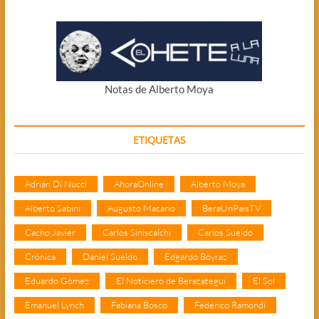
Notas de Alberto Moya
ETIQUETAS
Adrián Di Nucci
AhoraOnline
Alberto Moya
Alberto Sabini
Augusto Macario
BeraUnPaisTV
Cacho Javier
Carlos Siniscalchi
Carlos Sueldo
Crónica
Daniel Sueldo
Edgardo Boyraz
Eduardo Gómez
El Noticiero de Berazategui
El Sol
Emanuel Lynch
Fabiana Bosco
Federico Ramondi