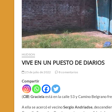
HUDSON
VIVE EN UN PUESTO DE DIARIOS
25 de julio de 2022
8 comentarios
Compartir
(
CIB
)
Graciela
está en la calle 53 y Camino Belgrano fre
A ella se acercó el vecino
Sergio Andriadse
, descendie