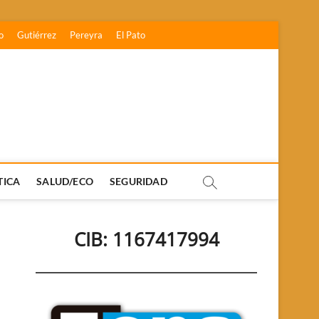
o
Gutiérrez
Pereyra
El Pato
TICA
SALUD/ECO
SEGURIDAD
CIB: 1167417994