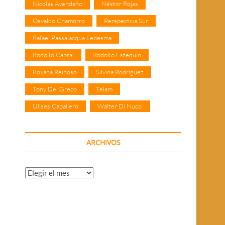
Nicolás Avendaño
Néstor Rojas
Osvaldo Chamorro
Perspectiva Sur
Rafael Passalacqua Ledesma
Rodolfo Cabral
Rodolfo Estequin
Roxana Reinoso
Silvina Rodríguez
Tony Del Greco
Télam
Ulises Caballero
Walter Di Nucci
ARCHIVOS
Archivos