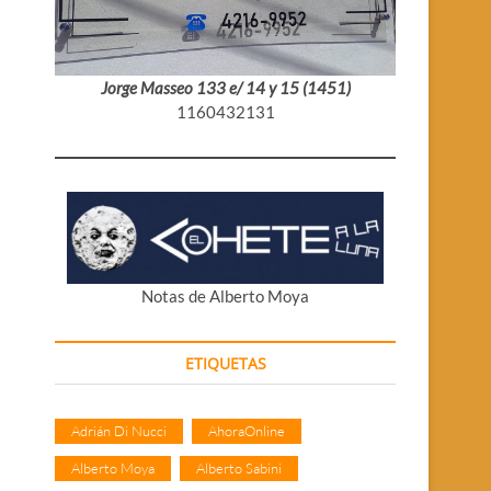
Jorge Masseo 133 e/ 14 y 15 (1451)
1160432131
Notas de Alberto Moya
ETIQUETAS
Adrián Di Nucci
AhoraOnline
Alberto Moya
Alberto Sabini