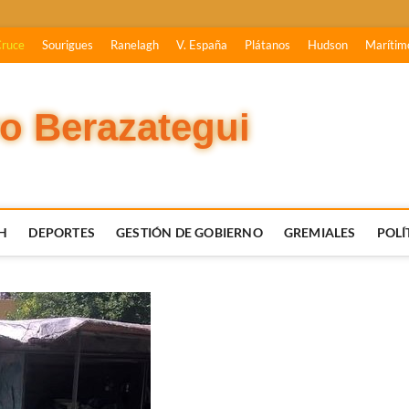
Cruce
Sourigues
Ranelagh
V. España
Plátanos
Hudson
Marítim
vo Berazategui
H
DEPORTES
GESTIÓN DE GOBIERNO
GREMIALES
POLÍ