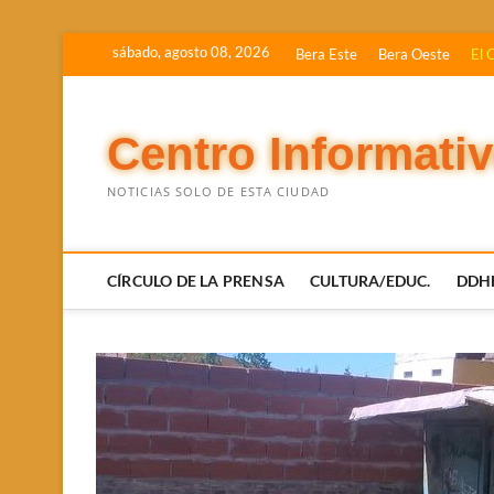
Saltar
sábado, agosto 08, 2026
Bera Este
Bera Oeste
El 
al
contenido
Centro Informati
NOTICIAS SOLO DE ESTA CIUDAD
CÍRCULO DE LA PRENSA
CULTURA/EDUC.
DDH