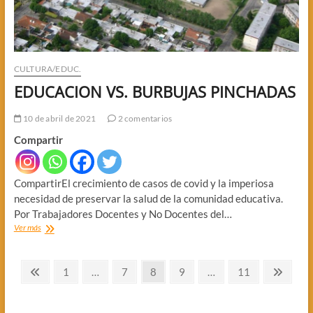
CULTURA/EDUC.
EDUCACION VS. BURBUJAS PINCHADAS
10 de abril de 2021
2 comentarios
Compartir
CompartirEl crecimiento de casos de covid y la imperiosa
necesidad de preservar la salud de la comunidad educativa.
Por Trabajadores Docentes y No Docentes del…
EDUCACION
Ver más
VS.
BURBUJAS
Paginación
PINCHADAS
Página
Página
Página
Página
Página
Página
Págin
1
…
7
8
9
…
11
anterior
siguie
de