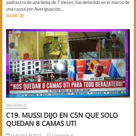
padrastro de una beba de 7 meses, fue detenido en el marco de
una causa por Averiguación…
“LE
Ver más
MATO
A
LA
BEBA”,
DICEN
LAS
VECINAS
SALUD/ECO
C19. MUSSI DIJO EN C5N QUE SOLO
QUEDAN 8 CAMAS UTI
12 de abril de 2021
1 comentario