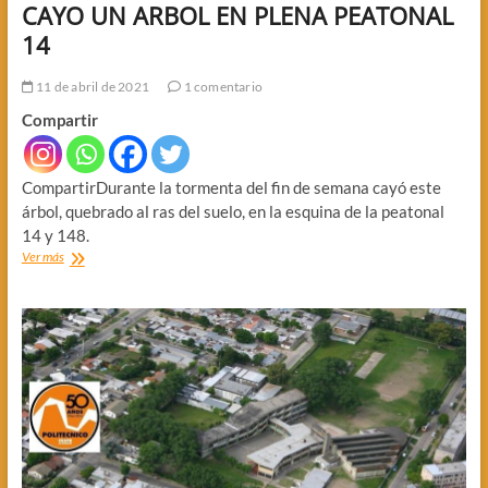
CAYO UN ARBOL EN PLENA PEATONAL
14
11 de abril de 2021
1 comentario
Compartir
CompartirDurante la tormenta del fin de semana cayó este
árbol, quebrado al ras del suelo, en la esquina de la peatonal
14 y 148.
CAYO
Ver más
UN
ARBOL
EN
PLENA
PEATONAL
14