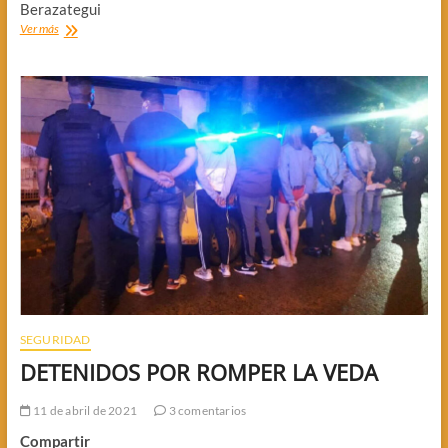
Berazategui
ARF,
Ver más
SIN
VINCULO
CON
HACEMOS
BERAZATEGUI
SEGURIDAD
DETENIDOS POR ROMPER LA VEDA
11 de abril de 2021
3 comentarios
Compartir