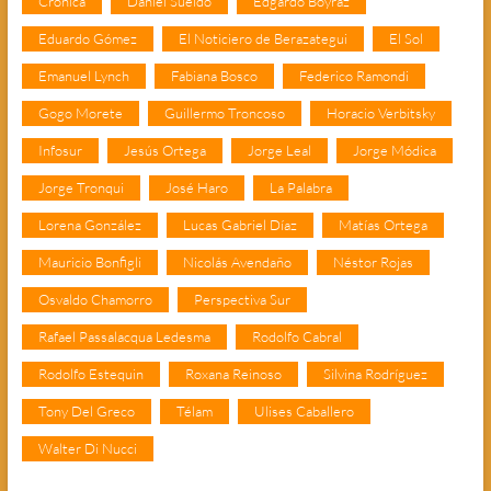
Crónica
Daniel Sueldo
Edgardo Boyraz
Eduardo Gómez
El Noticiero de Berazategui
El Sol
Emanuel Lynch
Fabiana Bosco
Federico Ramondi
Gogo Morete
Guillermo Troncoso
Horacio Verbitsky
Infosur
Jesús Ortega
Jorge Leal
Jorge Módica
Jorge Tronqui
José Haro
La Palabra
Lorena González
Lucas Gabriel Díaz
Matías Ortega
Mauricio Bonfigli
Nicolás Avendaño
Néstor Rojas
Osvaldo Chamorro
Perspectiva Sur
Rafael Passalacqua Ledesma
Rodolfo Cabral
Rodolfo Estequin
Roxana Reinoso
Silvina Rodríguez
Tony Del Greco
Télam
Ulises Caballero
Walter Di Nucci