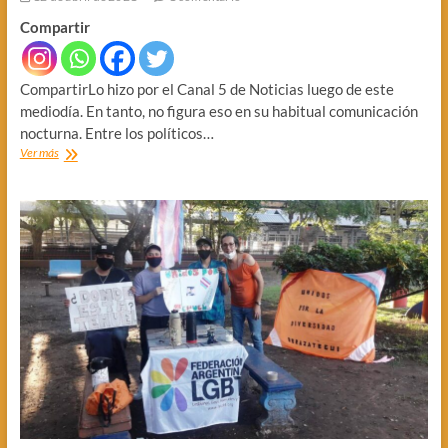
Compartir
CompartirLo hizo por el Canal 5 de Noticias luego de este
mediodía. En tanto, no figura eso en su habitual comunicación
nocturna. Entre los políticos…
C19.
Ver más
MUSSI
DIJO
EN
C5N
QUE
SOLO
QUEDAN
8
CAMAS
UTI