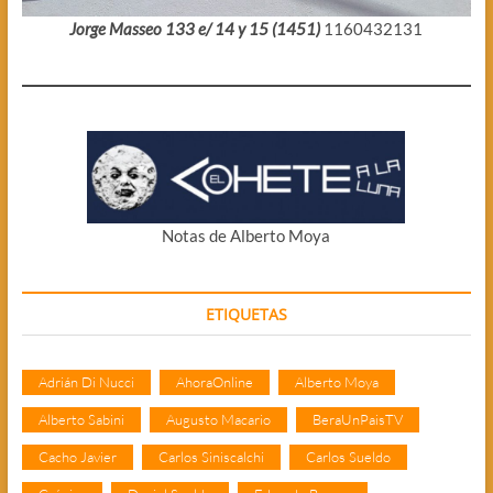
Jorge Masseo 133 e/ 14 y 15 (1451)
1160432131
Notas de Alberto Moya
ETIQUETAS
Adrián Di Nucci
AhoraOnline
Alberto Moya
Alberto Sabini
Augusto Macario
BeraUnPaisTV
Cacho Javier
Carlos Siniscalchi
Carlos Sueldo