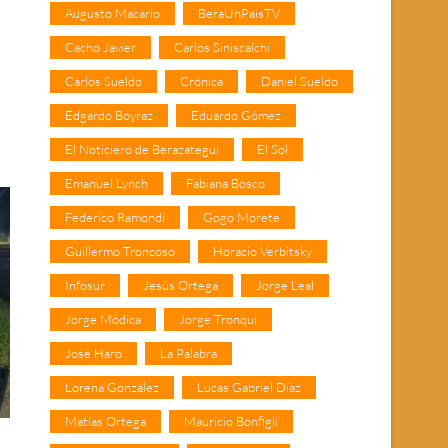
Augusto Macario
BeraUnPaisTV
Cacho Javier
Carlos Siniscalchi
Carlos Sueldo
Crónica
Daniel Sueldo
Edgardo Boyraz
Eduardo Gómez
El Noticiero de Berazategui
El Sol
Emanuel Lynch
Fabiana Bosco
Federico Ramondi
Gogo Morete
Guillermo Troncoso
Horacio Verbitsky
Infosur
Jesús Ortega
Jorge Leal
Jorge Módica
Jorge Tronqui
José Haro
La Palabra
Lorena González
Lucas Gabriel Díaz
Matías Ortega
Mauricio Bonfigli