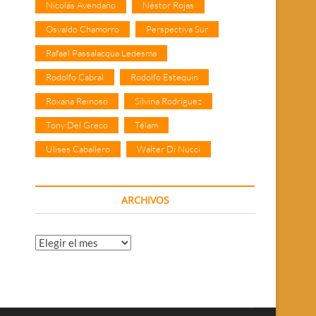
Nicolás Avendaño
Néstor Rojas
Osvaldo Chamorro
Perspectiva Sur
Rafael Passalacqua Ledesma
Rodolfo Cabral
Rodolfo Estequin
Roxana Reinoso
Silvina Rodríguez
Tony Del Greco
Télam
Ulises Caballero
Walter Di Nucci
ARCHIVOS
Archivos