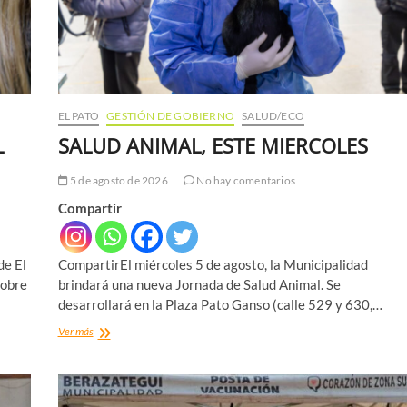
EL PATO
GESTIÓN DE GOBIERNO
SALUD/ECO
L
SALUD ANIMAL, ESTE MIERCOLES
5 de agosto de 2026
No hay comentarios
Compartir
de El
CompartirEl miércoles 5 de agosto, la Municipalidad
sobre
brindará una nueva Jornada de Salud Animal. Se
desarrollará en la Plaza Pato Ganso (calle 529 y 630,…
SALUD
Ver más
ANIMAL,
ESTE
MIERCOLES