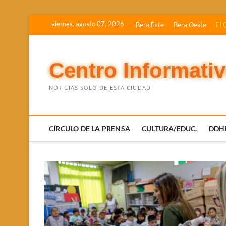
Saltar
viernes, agosto 07, 2026
Bera Este
Bera Oeste
El 
al
contenido
Centro Informati
NOTICIAS SOLO DE ESTA CIUDAD
CÍRCULO DE LA PRENSA
CULTURA/EDUC.
DDH