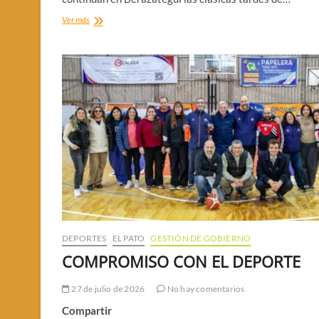
CINE
Ver más
EN
LOS
BARRIOS
DEPORTES
EL PATO
GESTIÓN DE GOBIERNO
COMPROMISO CON EL DEPORTE
27 de julio de 2026
No hay comentarios
Compartir