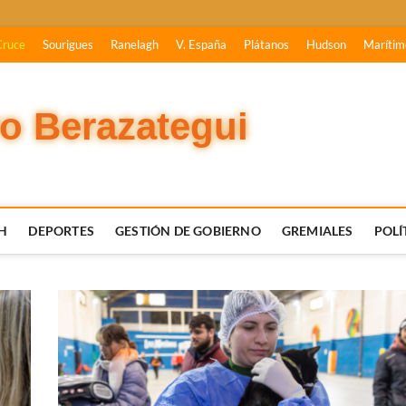
Cruce
Sourigues
Ranelagh
V. España
Plátanos
Hudson
Marítim
vo Berazategui
H
DEPORTES
GESTIÓN DE GOBIERNO
GREMIALES
POLÍ