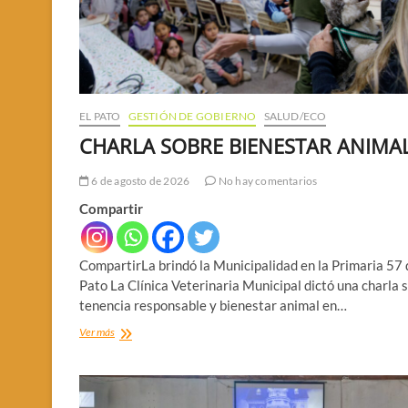
EL PATO
GESTIÓN DE GOBIERNO
SALUD/ECO
CHARLA SOBRE BIENESTAR ANIMA
6 de agosto de 2026
No hay comentarios
Compartir
CompartirLa brindó la Municipalidad en la Primaria 57 
Pato La Clínica Veterinaria Municipal dictó una charla 
tenencia responsable y bienestar animal en…
CHARLA
Ver más
SOBRE
BIENESTAR
ANIMAL