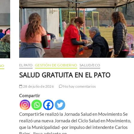
EL PATO
GESTIÓN DE GOBIERNO
SALUD/ECO
NO
SALUD GRATUITA EN EL PATO
28 de julio de 2026
No hay comentarios
Compartir
CompartirSe realizó la Jornada Salud en Movimiento Se
s
realizó una nueva Jornada del Ciclo Salud en Movimiento,
que la Municipalidad -por impulso del intendente Carlos
Balor– lleva adelante en…