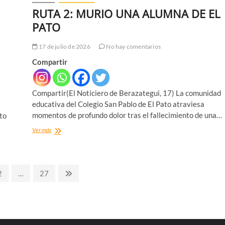
RUTA 2: MURIO UNA ALUMNA DE EL
PATO
17 de julio de 2026
No hay comentarios
Compartir
Compartir(El Noticiero de Berazategui, 17) La comunidad
educativa del Colegio San Pablo de El Pato atraviesa
momentos de profundo dolor tras el fallecimiento de una…
to
RUTA
Ver más
2:
MURIO
UNA
ALUMNA
Página
Página
Página
2
…
27
DE
siguiente
EL
PATO