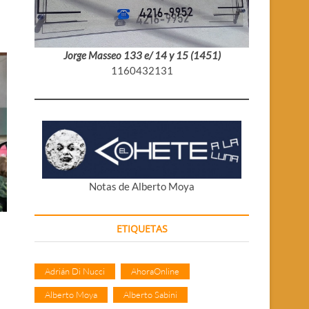
Jorge Masseo 133 e/ 14 y 15 (1451)
1160432131
Notas de Alberto Moya
ETIQUETAS
Adrián Di Nucci
AhoraOnline
Alberto Moya
Alberto Sabini