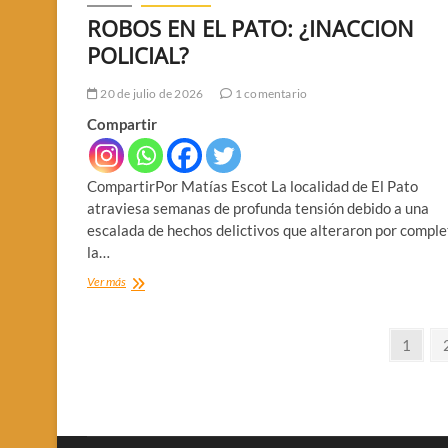
ROBOS EN EL PATO: ¿INACCION
POLICIAL?
20 de julio de 2026
1 comentario
Compartir
CompartirPor Matías Escot La localidad de El Pato
atraviesa semanas de profunda tensión debido a una
escalada de hechos delictivos que alteraron por comple
la…
ROBOS
Ver más
EN
EL
Paginación
PATO:
Página
1
¿INACCION
de
POLICIAL?
entradas