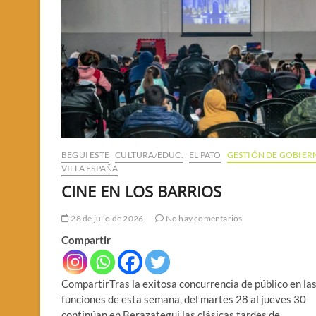
BEGUI ESTE
CULTURA/EDUC.
EL PATO
GESTIÓN DE GOBIER
VILLA ESPAÑA
CINE EN LOS BARRIOS
28 de julio de 2026
No hay comentarios
Compartir
CompartirTras la exitosa concurrencia de público en la
funciones de esta semana, del martes 28 al jueves 30
continúan en Berazategui las clásicas tardes de…