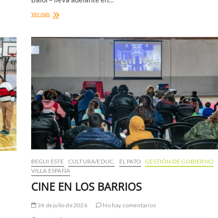
SALUD
Ver más
GRATUITA
EN
EL
PATO
BEGUI ESTE
CULTURA/EDUC.
EL PATO
GESTIÓN DE GOBIERNO
VILLA ESPAÑA
CINE EN LOS BARRIOS
24 de julio de 2026
No hay comentarios