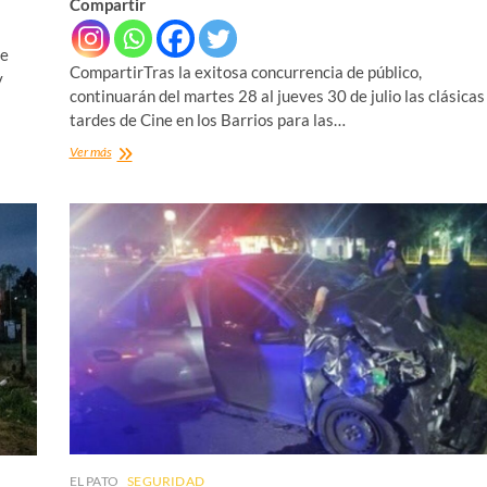
Compartir
se
CompartirTras la exitosa concurrencia de público,
y
continuarán del martes 28 al jueves 30 de julio las clásicas
tardes de Cine en los Barrios para las…
CINE
Ver más
EN
LOS
BARRIOS
EL PATO
SEGURIDAD