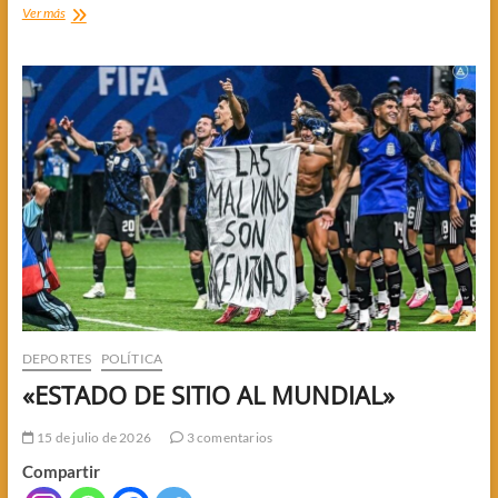
EMERGENCIA
Ver más
COMERCIAL,
INDUSTRIAL
Y
DE
SERVICIO
DEPORTES
POLÍTICA
«ESTADO DE SITIO AL MUNDIAL»
15 de julio de 2026
3 comentarios
Compartir