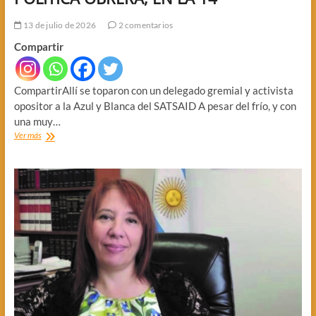
13 de julio de 2026
2 comentarios
Compartir
CompartirAllí se toparon con un delegado gremial y activista
opositor a la Azul y Blanca del SATSAID A pesar del frío, y con
una muy…
POLITICA
Ver más
OBRERA,
EN
LA
14