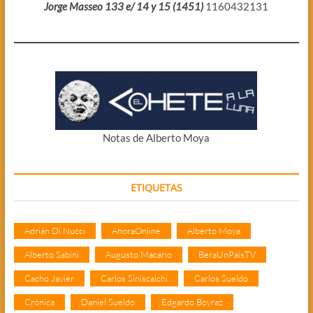
Jorge Masseo 133 e/ 14 y 15 (1451)
1160432131
Notas de Alberto Moya
ETIQUETAS
Adrián Di Nucci
AhoraOnline
Alberto Moya
Alberto Sabini
Augusto Macario
BeraUnPaisTV
Cacho Javier
Carlos Siniscalchi
Carlos Sueldo
Crónica
Daniel Sueldo
Edgardo Boyraz