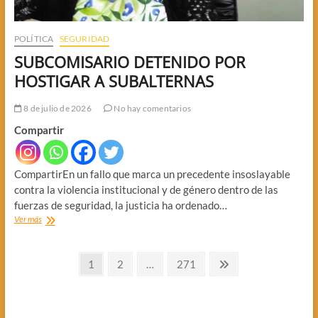
POLÍTICA
SEGURIDAD
SUBCOMISARIO DETENIDO POR
HOSTIGAR A SUBALTERNAS
8 de julio de 2026
No hay comentarios
Compartir
CompartirEn un fallo que marca un precedente insoslayable
contra la violencia institucional y de género dentro de las
fuerzas de seguridad, la justicia ha ordenado…
SUBCOMISARIO
Ver más
DETENIDO
POR
Paginación
HOSTIGAR
Página
Página
Página
Página
1
2
…
271
A
siguiente
de
SUBALTERNAS
entradas