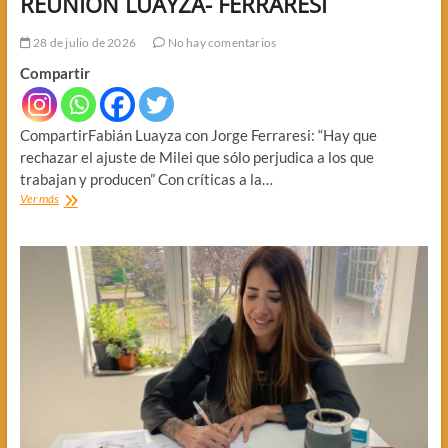
REUNION LUAYZA- FERRARESI
28 de julio de 2026
No hay comentarios
Compartir
CompartirFabián Luayza con Jorge Ferraresi: “Hay que
rechazar el ajuste de Milei que sólo perjudica a los que
trabajan y producen” Con críticas a la…
REUNION
Ver más
LUAYZA-
FERRARESI