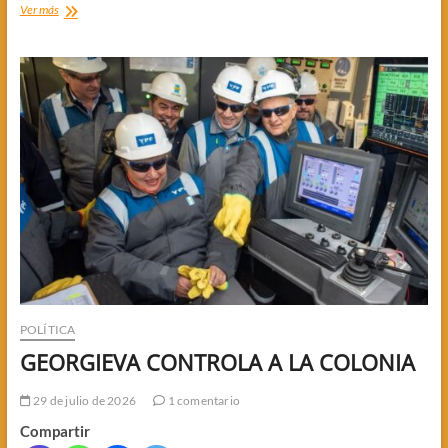
LUAYZA,
Ver más
EN
FAVOR
DE
AYUDAR
AL
COMERCIO
POLÍTICA
GEORGIEVA CONTROLA A LA COLONIA
29 de julio de 2026
1 comentario
Compartir