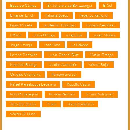
Eduardo Gómez
El Noticiero de Berazategui
El Sol
Emanuel Lynch
Fabiana Bosco
Federico Ramondi
Gogo Morete
Guillermo Troncoso
Horacio Verbitsky
Infosur
Jesús Ortega
Jorge Leal
Jorge Módica
Jorge Tronqui
José Haro
La Palabra
Lorena González
Lucas Gabriel Díaz
Matías Ortega
Mauricio Bonfigli
Nicolás Avendaño
Néstor Rojas
Osvaldo Chamorro
Perspectiva Sur
Rafael Passalacqua Ledesma
Rodolfo Cabral
Rodolfo Estequin
Roxana Reinoso
Silvina Rodríguez
Tony Del Greco
Télam
Ulises Caballero
Walter Di Nucci