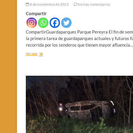
8 de noviembre de 2023
No hay comentarios
Compartir
CompartirGuardaparques Parque Pereyra El fin de se
la primera tarea de guardaparques actuales y futuros fu
recorrida por los senderos que tienen mayor afluencia
DESPEJAN
Ver más
LUEGO
DE
LA
TORMENTA