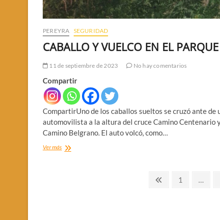
PEREYRA
SEGURIDAD
CABALLO Y VUELCO EN EL PARQUE
11 de septiembre de 2023
No hay comentarios
Compartir
CompartirUno de los caballos sueltos se cruzó ante de 
automovilista a la altura del cruce Camino Centenario 
Camino Belgrano. El auto volcó, como…
CABALLO
Ver más
Y
VUELCO
EN
Paginación
Página
Página
1
…
EL
anterior
de
PARQUE
entradas