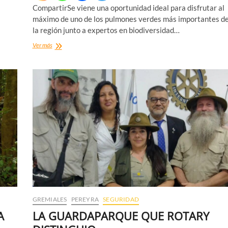
CompartirSe viene una oportunidad ideal para disfrutar al
máximo de uno de los pulmones verdes más importantes d
la región junto a expertos en biodiversidad…
FESTIVAL
Ver más
DE
LA
BIODIVERSIDAD
GREMIALES
PEREYRA
SEGURIDAD
A
LA GUARDAPARQUE QUE ROTARY