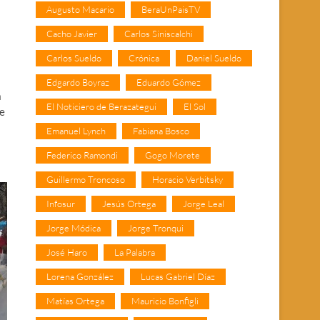
Augusto Macario
BeraUnPaisTV
Cacho Javier
Carlos Siniscalchi
Carlos Sueldo
Crónica
Daniel Sueldo
Edgardo Boyraz
Eduardo Gómez
a
El Noticiero de Berazategui
El Sol
de
Emanuel Lynch
Fabiana Bosco
Federico Ramondi
Gogo Morete
Guillermo Troncoso
Horacio Verbitsky
Infosur
Jesús Ortega
Jorge Leal
Jorge Módica
Jorge Tronqui
José Haro
La Palabra
Lorena González
Lucas Gabriel Díaz
Matías Ortega
Mauricio Bonfigli