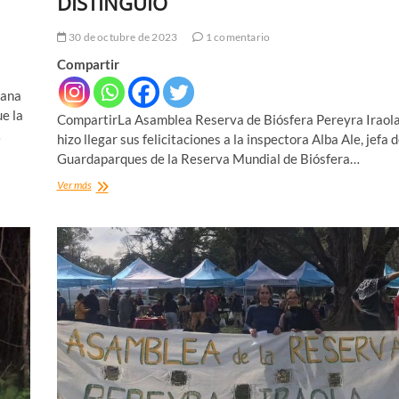
DISTINGUIO
30 de octubre de 2023
1 comentario
Compartir
mana
e la
CompartirLa Asamblea Reserva de Biósfera Pereyra Iraol
…
hizo llegar sus felicitaciones a la inspectora Alba Ale, jefa 
Guardaparques de la Reserva Mundial de Biósfera…
LA
Ver más
GUARDAPARQUE
QUE
ROTARY
DISTINGUIO