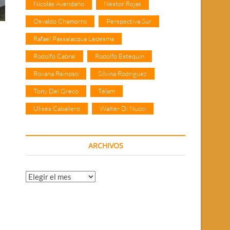
Nicolás Avendaño
Néstor Rojas
Osvaldo Chamorro
Perspectiva Sur
Rafael Passalacqua Ledesma
Rodolfo Cabral
Rodolfo Estequin
Roxana Reinoso
Silvina Rodríguez
Tony Del Greco
Télam
Ulises Caballero
Walter Di Nucci
ARCHIVOS
Archivos