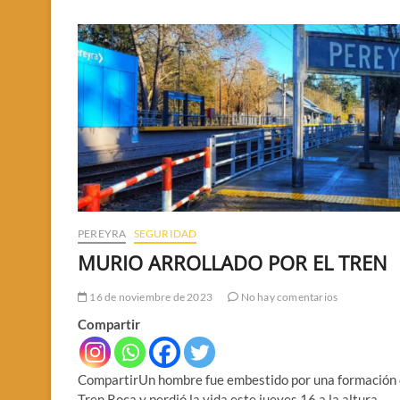
PEREYRA
SEGURIDAD
MURIO ARROLLADO POR EL TREN
16 de noviembre de 2023
No hay comentarios
Compartir
CompartirUn hombre fue embestido por una formación 
Tren Roca y perdió la vida este jueves 16 a la altura