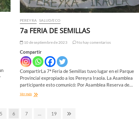
PEREYRA
SALUD/ECO
7a FERIA DE SEMILLAS
10 de septiembre de 2023
No hay comentarios
Compartir
un
CompartirLa 7ª Feria de Semillas tuvo lugar en el Parque
y
Provincial expropiado a los Pereyra Iraola. La Asamblea
participante esto comunicó: Por Asamblea Reserva de…
7a
Ver más
FERIA
DE
SEMILLAS
Página
Página
Página
Página
Página
5
6
7
…
19
siguiente