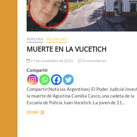
PEREYRA
SEGURIDAD
MUERTE EN LA VUCETICH
27 de noviembre de 2023
2 comentarios
Compartir
Compartir(Noticias Argentinas) El Poder Judicial inves
la muerte de Agustina Camilia Casco, una cadeta de la
Escuela de Policía Juan Vucetich. La joven de 21…
MUERTE
Ver más
EN
LA
VUCETICH