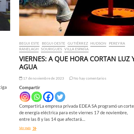
BEGUI ESTE
BEGUI OESTE
GUTIÉRREZ
HUDSON
PEREYRA
RANELAGH
SOURIGUES
VILLA ESPAÑA
VIERNES: A QUE HORA CORTAN LUZ 
AGUA
17 de noviembre de 2023
No hay comentarios
tiga
Compartir
CompartirLa empresa privada EDEA SA programó un corte
de energía eléctrica para este viernes 17 de noviembre,
entre las 8 y las 14 que afectará…
VIERNES:
Ver más
A