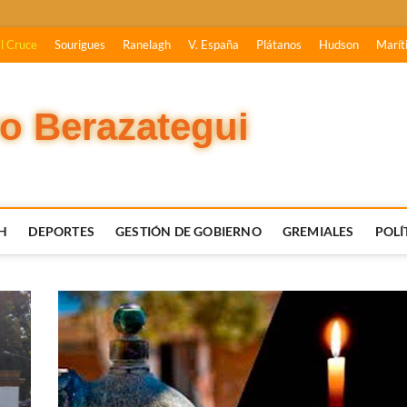
l Cruce
Sourigues
Ranelagh
V. España
Plátanos
Hudson
Marít
vo Berazategui
H
DEPORTES
GESTIÓN DE GOBIERNO
GREMIALES
POLÍ