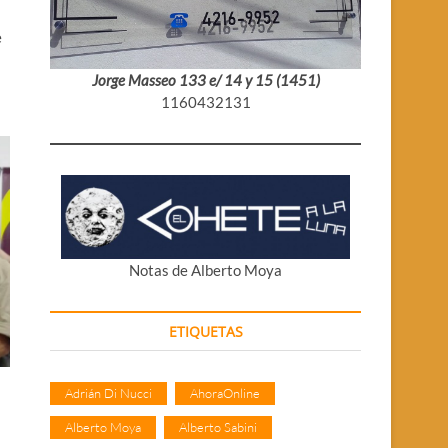
e
Jorge Masseo 133 e/ 14 y 15 (1451)
1160432131
Notas de Alberto Moya
ETIQUETAS
Adrián Di Nucci
AhoraOnline
Alberto Moya
Alberto Sabini