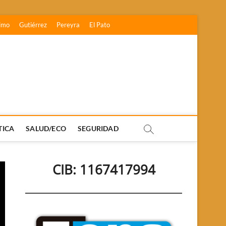
imo
Gutiérrez
Pereyra
El Pato
TICA
SALUD/ECO
SEGURIDAD
CIB: 1167417994