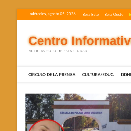
Saltar
miércoles, agosto 05, 2026
Bera Este
Bera Oeste
E
al
contenido
Centro Informati
NOTICIAS SOLO DE ESTA CIUDAD
CÍRCULO DE LA PRENSA
CULTURA/EDUC.
DDH