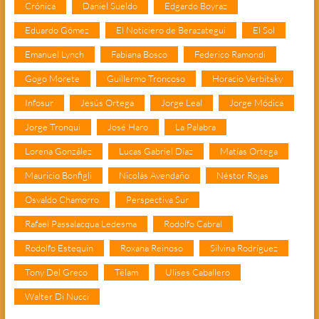
Crónica
Daniel Sueldo
Edgardo Boyraz
Eduardo Gómez
El Noticiero de Berazategui
El Sol
Emanuel Lynch
Fabiana Bosco
Federico Ramondi
Gogo Morete
Guillermo Troncoso
Horacio Verbitsky
Infosur
Jesús Ortega
Jorge Leal
Jorge Módica
Jorge Tronqui
José Haro
La Palabra
Lorena González
Lucas Gabriel Díaz
Matías Ortega
Mauricio Bonfigli
Nicolás Avendaño
Néstor Rojas
Osvaldo Chamorro
Perspectiva Sur
Rafael Passalacqua Ledesma
Rodolfo Cabral
Rodolfo Estequin
Roxana Reinoso
Silvina Rodríguez
Tony Del Greco
Télam
Ulises Caballero
Walter Di Nucci