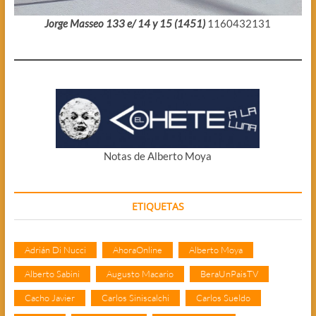
Jorge Masseo 133 e/ 14 y 15 (1451)
1160432131
Notas de Alberto Moya
ETIQUETAS
Adrián Di Nucci
AhoraOnline
Alberto Moya
Alberto Sabini
Augusto Macario
BeraUnPaisTV
Cacho Javier
Carlos Siniscalchi
Carlos Sueldo