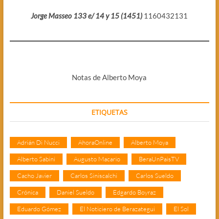
Jorge Masseo 133 e/ 14 y 15 (1451)
1160432131
Notas de Alberto Moya
ETIQUETAS
Adrián Di Nucci
AhoraOnline
Alberto Moya
Alberto Sabini
Augusto Macario
BeraUnPaisTV
Cacho Javier
Carlos Siniscalchi
Carlos Sueldo
Crónica
Daniel Sueldo
Edgardo Boyraz
Eduardo Gómez
El Noticiero de Berazategui
El Sol