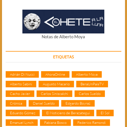
Notas de Alberto Moya
ETIQUETAS
Adrián Di Nucci
AhoraOnline
Alberto Moya
Alberto Sabini
Augusto Macario
BeraUnPaisTV
Cacho Javier
Carlos Siniscalchi
Carlos Sueldo
Crónica
Daniel Sueldo
Edgardo Boyraz
Eduardo Gómez
El Noticiero de Berazategui
El Sol
Emanuel Lynch
Fabiana Bosco
Federico Ramondi