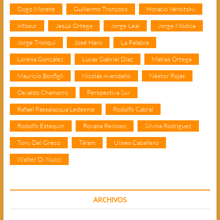
Gogo Morete
Guillermo Troncoso
Horacio Verbitsky
Infosur
Jesús Ortega
Jorge Leal
Jorge Módica
Jorge Tronqui
José Haro
La Palabra
Lorena González
Lucas Gabriel Díaz
Matías Ortega
Mauricio Bonfigli
Nicolás Avendaño
Néstor Rojas
Osvaldo Chamorro
Perspectiva Sur
Rafael Passalacqua Ledesma
Rodolfo Cabral
Rodolfo Estequin
Roxana Reinoso
Silvina Rodríguez
Tony Del Greco
Télam
Ulises Caballero
Walter Di Nucci
ARCHIVOS