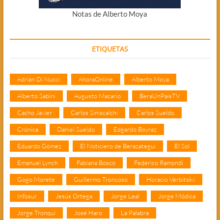
Notas de Alberto Moya
ETIQUETAS
Adrián Di Nucci
AhoraOnline
Alberto Moya
Alberto Sabini
Augusto Macario
BeraUnPaisTV
Cacho Javier
Carlos Siniscalchi
Carlos Sueldo
Crónica
Daniel Sueldo
Edgardo Boyraz
Eduardo Gómez
El Noticiero de Berazategui
El Sol
Emanuel Lynch
Fabiana Bosco
Federico Ramondi
Gogo Morete
Guillermo Troncoso
Horacio Verbitsky
Infosur
Jesús Ortega
Jorge Leal
Jorge Módica
Jorge Tronqui
José Haro
La Palabra