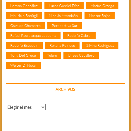
Lorena González
Lucas Gabriel Díaz
Matías Ortega
Mauricio Bonfigli
Nicolás Avendaño
Néstor Rojas
Osvaldo Chamorro
Perspectiva Sur
Rafael Passalacqua Ledesma
Rodolfo Cabral
Rodolfo Estequin
Roxana Reinoso
Silvina Rodríguez
Tony Del Greco
Télam
Ulises Caballero
Walter Di Nucci
ARCHIVOS
Archivos