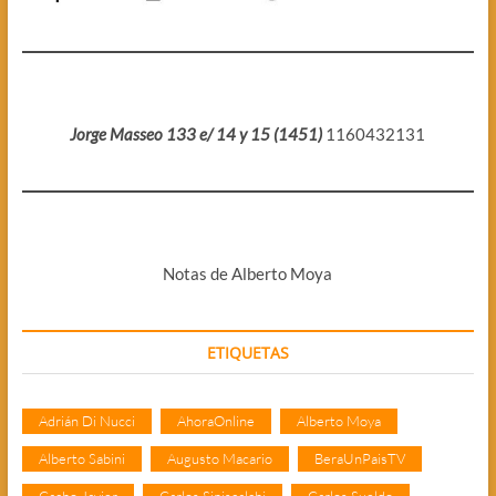
Jorge Masseo 133 e/ 14 y 15 (1451)
1160432131
Notas de Alberto Moya
ETIQUETAS
Adrián Di Nucci
AhoraOnline
Alberto Moya
Alberto Sabini
Augusto Macario
BeraUnPaisTV