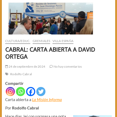
CULTURA/EDUC.
GREMIALES
VILLA ESPAÑA
CABRAL: CARTA ABIERTA A DAVID
ORTEGA
24 de septiembre de 2024
No hay comentarios
Rodolfo Cabral
Compartir
Carta abierta a
La Misión Informa
Por
Rodolfo Cabral
Hace días, leí con sorpresa una nota