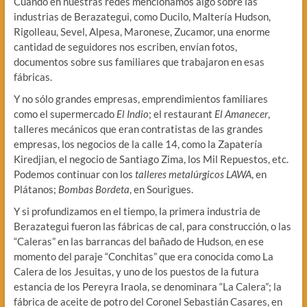
Cuando en nuestras redes mencionamos algo sobre las
industrias de Berazategui, como Ducilo, Maltería Hudson,
Rigolleau, Sevel, Alpesa, Maronese, Zucamor, una enorme
cantidad de seguidores nos escriben, envían fotos,
documentos sobre sus familiares que trabajaron en esas
fábricas.
Y no sólo grandes empresas, emprendimientos familiares
como el supermercado
El Indio
; el restaurant
El Amanecer
,
talleres mecánicos que eran contratistas de las grandes
empresas, los negocios de la calle 14, como la Zapatería
Kiredjian, el negocio de Santiago Zima, los Mil Repuestos, etc.
Podemos continuar con los
talleres metalúrgicos LAWA
, en
Plátanos;
Bombas Bordeta
, en Sourigues.
Y si profundizamos en el tiempo, la primera industria de
Berazategui fueron las fábricas de cal, para construcción, o las
“Caleras” en las barrancas del bañado de Hudson, en ese
momento del paraje “Conchitas” que era conocida como La
Calera de los Jesuitas, y uno de los puestos de la futura
estancia de los Pereyra Iraola, se denominara “La Calera”; la
fábrica de aceite de potro del Coronel Sebastián Casares, en