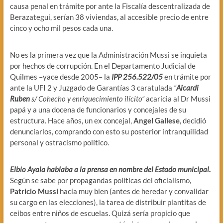
causa penal en trámite por ante la Fiscalía descentralizada de
Berazategui, serían 38 viviendas, al accesible precio de entre
cinco y ocho mil pesos cada una.
No es la primera vez que la Administración Mussi se inquieta
por hechos de corrupción. En el Departamento Judicial de
Quilmes –yace desde 2005– la
IPP 256.522/05
en trámite por
ante la UFI 2 y Juzgado de Garantías 3 caratulada
“
Aicardi
Ruben
s/ Cohecho y enriquecimiento ilícito”
acaricia al Dr Mussi
papá y a una docena de funcionarios y concejales de su
estructura. Hace años, un ex concejal,
Angel Gallese
, decidió
denunciarlos, comprando con esto su posterior intranquilidad
personal y ostracismo político.
Elbio Ayala hablaba a la prensa en nombre del Estado municipal.
Según se sabe por propagandas políticas del oficialismo,
Patricio Mussi
hacía muy bien (antes de heredar y convalidar
su cargo en las elecciones), la tarea de distribuir plantitas de
ceibos entre niños de escuelas. Quizá sería propicio que