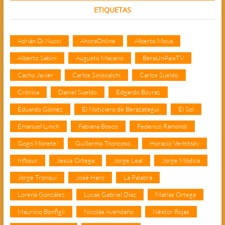
ETIQUETAS
Adrián Di Nucci
AhoraOnline
Alberto Moya
Alberto Sabini
Augusto Macario
BeraUnPaisTV
Cacho Javier
Carlos Siniscalchi
Carlos Sueldo
Crónica
Daniel Sueldo
Edgardo Boyraz
Eduardo Gómez
El Noticiero de Berazategui
El Sol
Emanuel Lynch
Fabiana Bosco
Federico Ramondi
Gogo Morete
Guillermo Troncoso
Horacio Verbitsky
Infosur
Jesús Ortega
Jorge Leal
Jorge Módica
Jorge Tronqui
José Haro
La Palabra
Lorena González
Lucas Gabriel Díaz
Matías Ortega
Mauricio Bonfigli
Nicolás Avendaño
Néstor Rojas