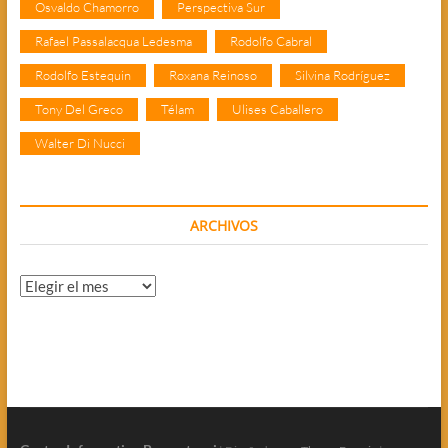
Osvaldo Chamorro
Perspectiva Sur
Rafael Passalacqua Ledesma
Rodolfo Cabral
Rodolfo Estequin
Roxana Reinoso
Silvina Rodríguez
Tony Del Greco
Télam
Ulises Caballero
Walter Di Nucci
ARCHIVOS
Archivos