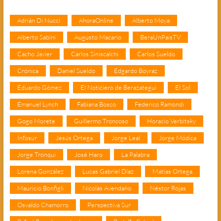
Adrián Di Nucci
AhoraOnline
Alberto Moya
Alberto Sabini
Augusto Macario
BeraUnPaisTV
Cacho Javier
Carlos Siniscalchi
Carlos Sueldo
Crónica
Daniel Sueldo
Edgardo Boyraz
Eduardo Gómez
El Noticiero de Berazategui
El Sol
Emanuel Lynch
Fabiana Bosco
Federico Ramondi
Gogo Morete
Guillermo Troncoso
Horacio Verbitsky
Infosur
Jesús Ortega
Jorge Leal
Jorge Módica
Jorge Tronqui
José Haro
La Palabra
Lorena González
Lucas Gabriel Díaz
Matías Ortega
Mauricio Bonfigli
Nicolás Avendaño
Néstor Rojas
Osvaldo Chamorro
Perspectiva Sur