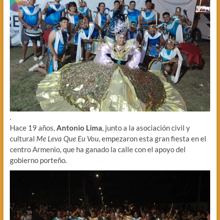
.
Hace 19 años,
Antonio Lima
, junto a la asociación civil y
cultural
Me Leva Que Eu Vou
, empezaron esta gran fiesta en el
centro Armenio, que ha ganado la calle con el apoyo del
gobierno porteño.