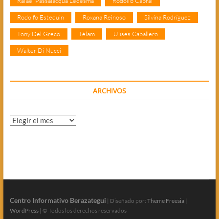
Rafael Passalacqua Ledesma
Rodolfo Cabral
Rodolfo Estequin
Roxana Reinoso
Silvina Rodríguez
Tony Del Greco
Télam
Ulises Caballero
Walter Di Nucci
ARCHIVOS
Archivos
Centro Informativo Berazategui
| Diseñado por:
Theme Freesia
|
WordPress
| © Todos los derechos reservados