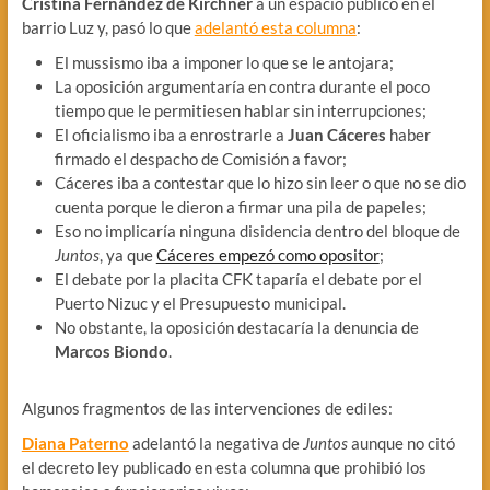
Cristina Fernández de Kirchner
a un espacio público en el
barrio Luz y, pasó lo que
adelantó esta columna
:
El mussismo iba a imponer lo que se le antojara;
La oposición argumentaría en contra durante el poco
tiempo que le permitiesen hablar sin interrupciones;
El oficialismo iba a enrostrarle a
Juan Cáceres
haber
firmado el despacho de Comisión a favor;
Cáceres iba a contestar que lo hizo sin leer o que no se dio
cuenta porque le dieron a firmar una pila de papeles;
Eso no implicaría ninguna disidencia dentro del bloque de
Juntos
, ya que
Cáceres empezó como opositor
;
El debate por la placita CFK taparía el debate por el
Puerto Nizuc y el Presupuesto municipal.
No obstante, la oposición destacaría la denuncia de
Marcos Biondo
.
Algunos fragmentos de las intervenciones de ediles:
Diana Paterno
adelantó la negativa de
Juntos
aunque no citó
el decreto ley publicado en esta columna que prohibió los