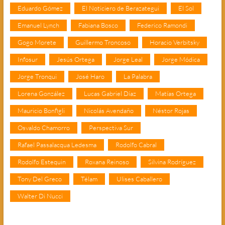
Eduardo Gómez
El Noticiero de Berazategui
El Sol
Emanuel Lynch
Fabiana Bosco
Federico Ramondi
Gogo Morete
Guillermo Troncoso
Horacio Verbitsky
Infosur
Jesús Ortega
Jorge Leal
Jorge Módica
Jorge Tronqui
José Haro
La Palabra
Lorena González
Lucas Gabriel Díaz
Matías Ortega
Mauricio Bonfigli
Nicolás Avendaño
Néstor Rojas
Osvaldo Chamorro
Perspectiva Sur
Rafael Passalacqua Ledesma
Rodolfo Cabral
Rodolfo Estequin
Roxana Reinoso
Silvina Rodríguez
Tony Del Greco
Télam
Ulises Caballero
Walter Di Nucci