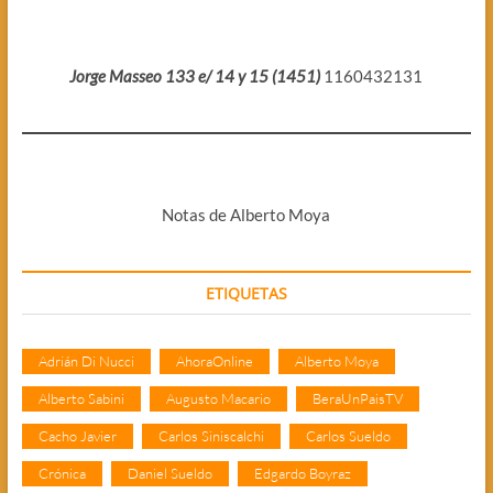
Jorge Masseo 133 e/ 14 y 15 (1451)
1160432131
Notas de Alberto Moya
ETIQUETAS
Adrián Di Nucci
AhoraOnline
Alberto Moya
Alberto Sabini
Augusto Macario
BeraUnPaisTV
Cacho Javier
Carlos Siniscalchi
Carlos Sueldo
Crónica
Daniel Sueldo
Edgardo Boyraz