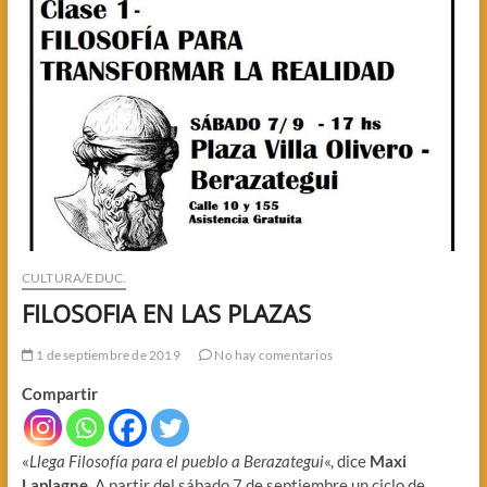
CULTURA/EDUC.
FILOSOFIA EN LAS PLAZAS
1 de septiembre de 2019
No hay comentarios
Compartir
«
Llega Filosofía para el pueblo a Berazategui
«, dice
Maxi
Laplagne
. A partir del sábado 7 de septiembre un ciclo de