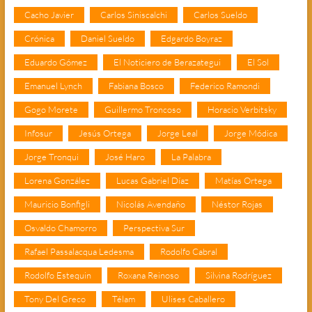
Cacho Javier
Carlos Siniscalchi
Carlos Sueldo
Crónica
Daniel Sueldo
Edgardo Boyraz
Eduardo Gómez
El Noticiero de Berazategui
El Sol
Emanuel Lynch
Fabiana Bosco
Federico Ramondi
Gogo Morete
Guillermo Troncoso
Horacio Verbitsky
Infosur
Jesús Ortega
Jorge Leal
Jorge Módica
Jorge Tronqui
José Haro
La Palabra
Lorena González
Lucas Gabriel Díaz
Matías Ortega
Mauricio Bonfigli
Nicolás Avendaño
Néstor Rojas
Osvaldo Chamorro
Perspectiva Sur
Rafael Passalacqua Ledesma
Rodolfo Cabral
Rodolfo Estequin
Roxana Reinoso
Silvina Rodríguez
Tony Del Greco
Télam
Ulises Caballero