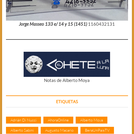
Jorge Masseo 133 e/ 14 y 15 (1451)
1160432131
Notas de Alberto Moya
ETIQUETAS
Adrián Di Nucci
AhoraOnline
Alberto Moya
Alberto Sabini
Augusto Macario
BeraUnPaisTV