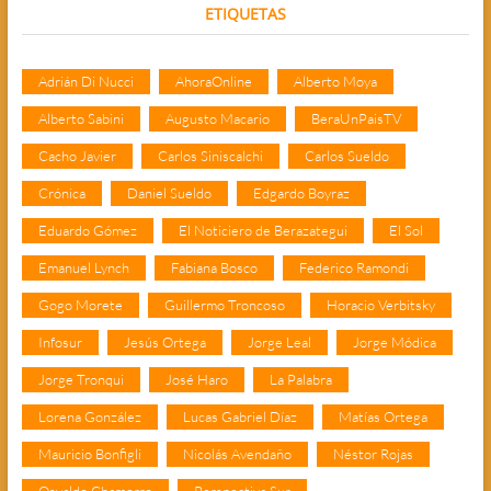
ETIQUETAS
Adrián Di Nucci
AhoraOnline
Alberto Moya
Alberto Sabini
Augusto Macario
BeraUnPaisTV
Cacho Javier
Carlos Siniscalchi
Carlos Sueldo
Crónica
Daniel Sueldo
Edgardo Boyraz
Eduardo Gómez
El Noticiero de Berazategui
El Sol
Emanuel Lynch
Fabiana Bosco
Federico Ramondi
Gogo Morete
Guillermo Troncoso
Horacio Verbitsky
Infosur
Jesús Ortega
Jorge Leal
Jorge Módica
Jorge Tronqui
José Haro
La Palabra
Lorena González
Lucas Gabriel Díaz
Matías Ortega
Mauricio Bonfigli
Nicolás Avendaño
Néstor Rojas