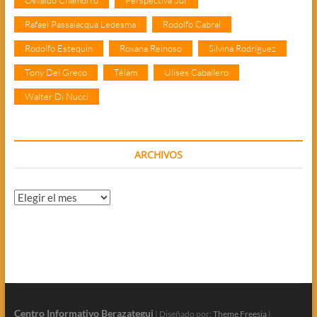
Osvaldo Chamorro
Perspectiva Sur
Rafael Passalacqua Ledesma
Rodolfo Cabral
Rodolfo Estequin
Roxana Reinoso
Silvina Rodríguez
Tony Del Greco
Télam
Ulises Caballero
Walter Di Nucci
ARCHIVOS
Archivos
Centro Informativo Berazategui
| Diseñado por:
Theme Freesia
|