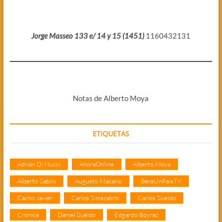
Jorge Masseo 133 e/ 14 y 15 (1451)
1160432131
Notas de Alberto Moya
ETIQUETAS
Adrián Di Nucci
AhoraOnline
Alberto Moya
Alberto Sabini
Augusto Macario
BeraUnPaisTV
Cacho Javier
Carlos Siniscalchi
Carlos Sueldo
Crónica
Daniel Sueldo
Edgardo Boyraz