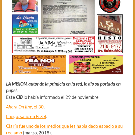
LA MISION, autor de la primicia en la red, le dio su portada en
papel.
Este
CIB
lo había informado el 29 de noviembre
Ahora On line
, el 30
.
Luego, salió en
El Sol
.
Clarín fue uno de los medios que les había dado espacio a su
reclamo
(marzo, 2018).