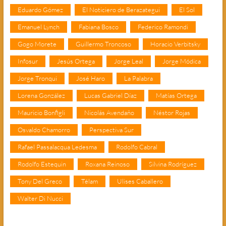
Eduardo Gómez
El Noticiero de Berazategui
El Sol
Emanuel Lynch
Fabiana Bosco
Federico Ramondi
Gogo Morete
Guillermo Troncoso
Horacio Verbitsky
Infosur
Jesús Ortega
Jorge Leal
Jorge Módica
Jorge Tronqui
José Haro
La Palabra
Lorena González
Lucas Gabriel Díaz
Matías Ortega
Mauricio Bonfigli
Nicolás Avendaño
Néstor Rojas
Osvaldo Chamorro
Perspectiva Sur
Rafael Passalacqua Ledesma
Rodolfo Cabral
Rodolfo Estequin
Roxana Reinoso
Silvina Rodríguez
Tony Del Greco
Télam
Ulises Caballero
Walter Di Nucci