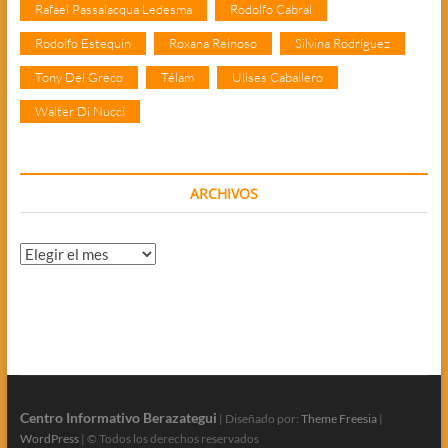
Rafael Passalacqua Ledesma
Rodolfo Cabral
Rodolfo Estequin
Roxana Reinoso
Silvina Rodríguez
Tony Del Greco
Télam
Ulises Caballero
Walter Di Nucci
ARCHIVOS
Archivos
Centro Informativo Berazategui
| Diseñado por:
Theme Freesia
|
WordPress
| © Todos los derechos reservados