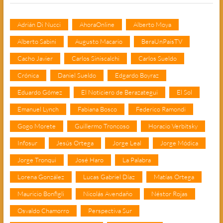
Adrián Di Nucci
AhoraOnline
Alberto Moya
Alberto Sabini
Augusto Macario
BeraUnPaisTV
Cacho Javier
Carlos Siniscalchi
Carlos Sueldo
Crónica
Daniel Sueldo
Edgardo Boyraz
Eduardo Gómez
El Noticiero de Berazategui
El Sol
Emanuel Lynch
Fabiana Bosco
Federico Ramondi
Gogo Morete
Guillermo Troncoso
Horacio Verbitsky
Infosur
Jesús Ortega
Jorge Leal
Jorge Módica
Jorge Tronqui
José Haro
La Palabra
Lorena González
Lucas Gabriel Díaz
Matías Ortega
Mauricio Bonfigli
Nicolás Avendaño
Néstor Rojas
Osvaldo Chamorro
Perspectiva Sur