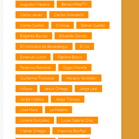
Augusto Macario
BeraUnPaisTV
Cacho Javier
Carlos Siniscalchi
Carlos Sueldo
Crónica
Daniel Sueldo
Edgardo Boyraz
Eduardo Gómez
El Noticiero de Berazategui
El Sol
Emanuel Lynch
Fabiana Bosco
Federico Ramondi
Gogo Morete
Guillermo Troncoso
Horacio Verbitsky
Infosur
Jesús Ortega
Jorge Leal
Jorge Módica
Jorge Tronqui
José Haro
La Palabra
Lorena González
Lucas Gabriel Díaz
Matías Ortega
Mauricio Bonfigli