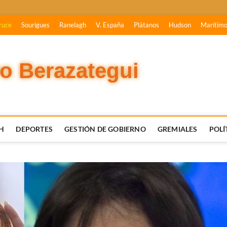
ruce
Sourigues
Ranelagh
V. España
Plátanos
Hudson
Marítim
vo Berazategui
H
DEPORTES
GESTIÓN DE GOBIERNO
GREMIALES
POLÍ