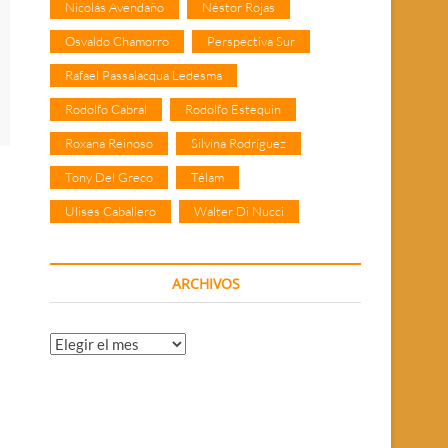
Nicolás Avendaño
Néstor Rojas
Osvaldo Chamorro
Perspectiva Sur
Rafael Passalacqua Ledesma
Rodolfo Cabral
Rodolfo Estequin
Roxana Reinoso
Silvina Rodríguez
Tony Del Greco
Télam
Ulises Caballero
Walter Di Nucci
ARCHIVOS
Archivos