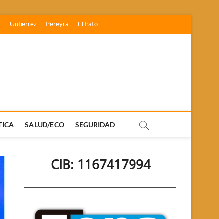
o
Gutiérrez
Pereyra
El Pato
TICA
SALUD/ECO
SEGURIDAD
CIB: 1167417994