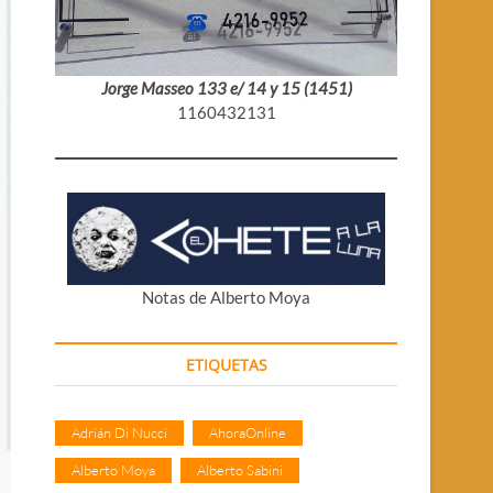
Jorge Masseo 133 e/ 14 y 15 (1451)
1160432131
Notas de Alberto Moya
ETIQUETAS
Adrián Di Nucci
AhoraOnline
Alberto Moya
Alberto Sabini