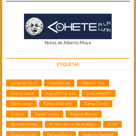
Notas de Alberto Moya
ETIQUETAS
Adrián Di Nucci
AhoraOnline
Alberto Moya
Alberto Sabini
Augusto Macario
BeraUnPaisTV
Cacho Javier
Carlos Siniscalchi
Carlos Sueldo
Crónica
Daniel Sueldo
Edgardo Boyraz
Eduardo Gómez
El Noticiero de Berazategui
El Sol
Emanuel Lynch
Fabiana Bosco
Federico Ramondi