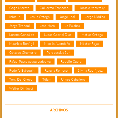
Gogo Morete
Guillermo Troncoso
Horacio Verbitsky
Infosur
Jesús Ortega
Jorge Leal
Jorge Módica
Jorge Tronqui
José Haro
La Palabra
Lorena González
Lucas Gabriel Díaz
Matías Ortega
Mauricio Bonfigli
Nicolás Avendaño
Néstor Rojas
Osvaldo Chamorro
Perspectiva Sur
Rafael Passalacqua Ledesma
Rodolfo Cabral
Rodolfo Estequin
Roxana Reinoso
Silvina Rodríguez
Tony Del Greco
Télam
Ulises Caballero
Walter Di Nucci
ARCHIVOS