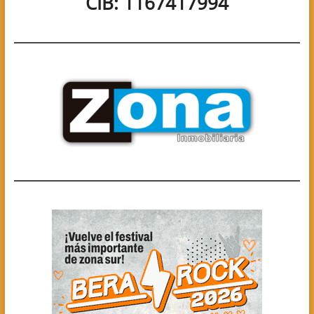
CIB: 1167417994