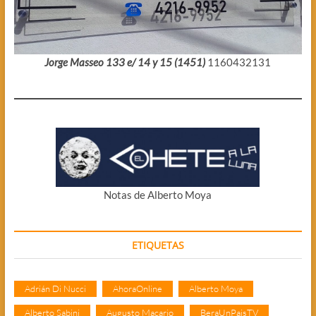
Jorge Masseo 133 e/ 14 y 15 (1451)
1160432131
Notas de Alberto Moya
ETIQUETAS
Adrián Di Nucci
AhoraOnline
Alberto Moya
Alberto Sabini
Augusto Macario
BeraUnPaisTV