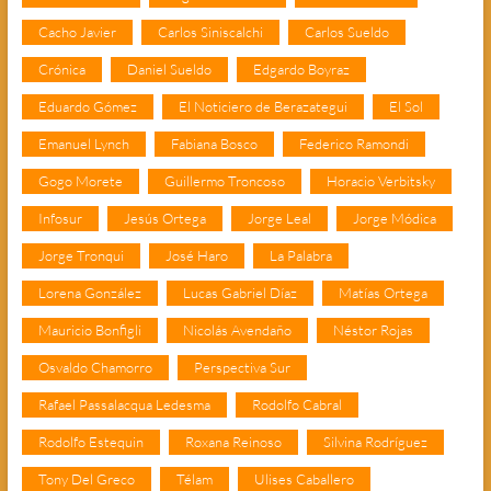
Cacho Javier
Carlos Siniscalchi
Carlos Sueldo
Crónica
Daniel Sueldo
Edgardo Boyraz
Eduardo Gómez
El Noticiero de Berazategui
El Sol
Emanuel Lynch
Fabiana Bosco
Federico Ramondi
Gogo Morete
Guillermo Troncoso
Horacio Verbitsky
Infosur
Jesús Ortega
Jorge Leal
Jorge Módica
Jorge Tronqui
José Haro
La Palabra
Lorena González
Lucas Gabriel Díaz
Matías Ortega
Mauricio Bonfigli
Nicolás Avendaño
Néstor Rojas
Osvaldo Chamorro
Perspectiva Sur
Rafael Passalacqua Ledesma
Rodolfo Cabral
Rodolfo Estequin
Roxana Reinoso
Silvina Rodríguez
Tony Del Greco
Télam
Ulises Caballero