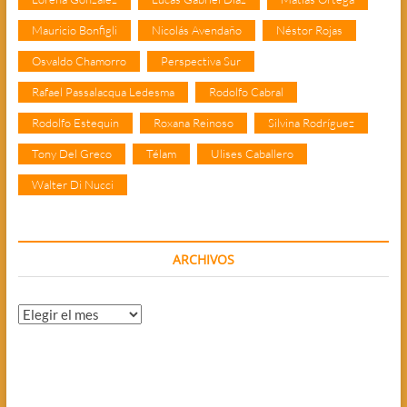
Mauricio Bonfigli
Nicolás Avendaño
Néstor Rojas
Osvaldo Chamorro
Perspectiva Sur
Rafael Passalacqua Ledesma
Rodolfo Cabral
Rodolfo Estequin
Roxana Reinoso
Silvina Rodríguez
Tony Del Greco
Télam
Ulises Caballero
Walter Di Nucci
ARCHIVOS
Archivos