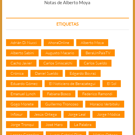
Notas de Alberto Moya
ETIQUETAS
Adrián Di Nucci
AhoraOnline
Alberto Moya
Alberto Sabini
Augusto Macario
BeraUnPaisTV
Cacho Javier
Carlos Siniscalchi
Carlos Sueldo
Crónica
Daniel Sueldo
Edgardo Boyraz
Eduardo Gómez
El Noticiero de Berazategui
El Sol
Emanuel Lynch
Fabiana Bosco
Federico Ramondi
Gogo Morete
Guillermo Troncoso
Horacio Verbitsky
Infosur
Jesús Ortega
Jorge Leal
Jorge Módica
Jorge Tronqui
José Haro
La Palabra
Lorena González
Lucas Gabriel Díaz
Matías Ortega