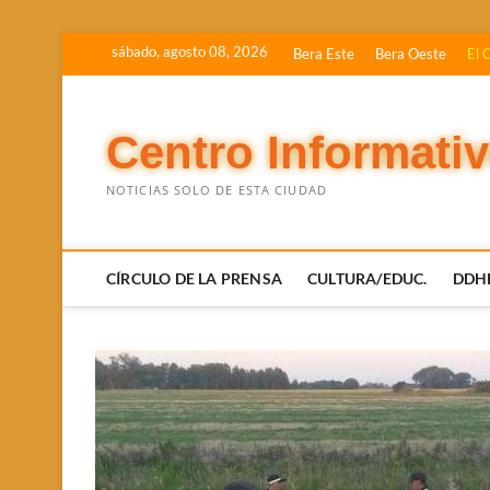
Saltar
sábado, agosto 08, 2026
Bera Este
Bera Oeste
El 
al
contenido
Centro Informati
NOTICIAS SOLO DE ESTA CIUDAD
CÍRCULO DE LA PRENSA
CULTURA/EDUC.
DDH