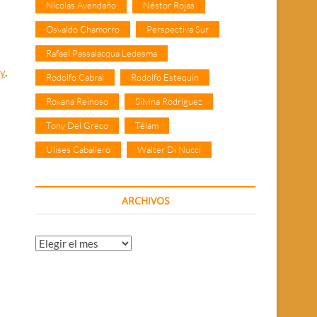
Nicolás Avendaño
Néstor Rojas
Osvaldo Chamorro
Perspectiva Sur
Rafael Passalacqua Ledesma
y
.
Rodolfo Cabral
Rodolfo Estequin
Roxana Reinoso
Silvina Rodríguez
Tony Del Greco
Télam
Ulises Caballero
Walter Di Nucci
ARCHIVOS
Archivos