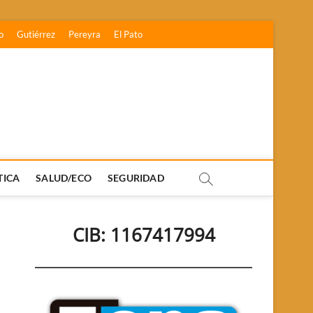
o
Gutiérrez
Pereyra
El Pato
TICA
SALUD/ECO
SEGURIDAD
CIB: 1167417994