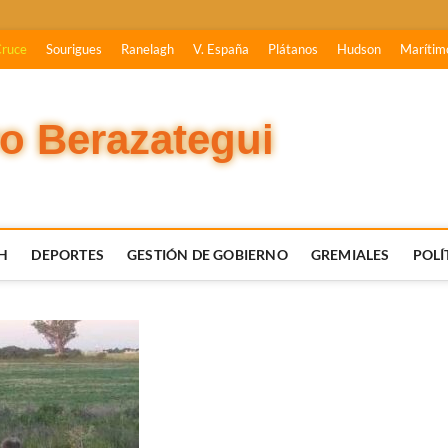
Cruce
Sourigues
Ranelagh
V. España
Plátanos
Hudson
Marítim
vo Berazategui
H
DEPORTES
GESTIÓN DE GOBIERNO
GREMIALES
POLÍ