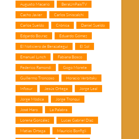
Augusto Macario
BeraUnPaisTV
Cacho Javier
Carlos Siniscalchi
Carlos Sueldo
Crónica
Daniel Sueldo
Edgardo Boyraz
Eduardo Gómez
El Noticiero de Berazategui
El Sol
Emanuel Lynch
Fabiana Bosco
Federico Ramondi
Gogo Morete
Guillermo Troncoso
Horacio Verbitsky
Infosur
Jesús Ortega
Jorge Leal
Jorge Módica
Jorge Tronqui
José Haro
La Palabra
Lorena González
Lucas Gabriel Díaz
Matías Ortega
Mauricio Bonfigli