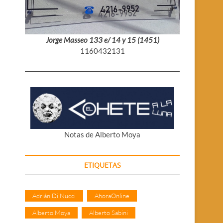
Jorge Masseo 133 e/ 14 y 15 (1451)
1160432131
Notas de Alberto Moya
ETIQUETAS
Adrián Di Nucci
AhoraOnline
Alberto Moya
Alberto Sabini