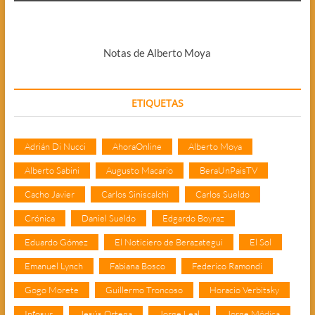
Notas de Alberto Moya
ETIQUETAS
Adrián Di Nucci
AhoraOnline
Alberto Moya
Alberto Sabini
Augusto Macario
BeraUnPaisTV
Cacho Javier
Carlos Siniscalchi
Carlos Sueldo
Crónica
Daniel Sueldo
Edgardo Boyraz
Eduardo Gómez
El Noticiero de Berazategui
El Sol
Emanuel Lynch
Fabiana Bosco
Federico Ramondi
Gogo Morete
Guillermo Troncoso
Horacio Verbitsky
Infosur
Jesús Ortega
Jorge Leal
Jorge Módica