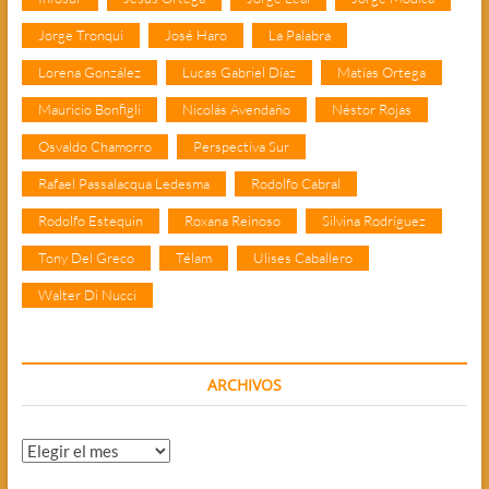
Jorge Tronqui
José Haro
La Palabra
Lorena González
Lucas Gabriel Díaz
Matías Ortega
Mauricio Bonfigli
Nicolás Avendaño
Néstor Rojas
Osvaldo Chamorro
Perspectiva Sur
Rafael Passalacqua Ledesma
Rodolfo Cabral
Rodolfo Estequin
Roxana Reinoso
Silvina Rodríguez
Tony Del Greco
Télam
Ulises Caballero
Walter Di Nucci
ARCHIVOS
Archivos