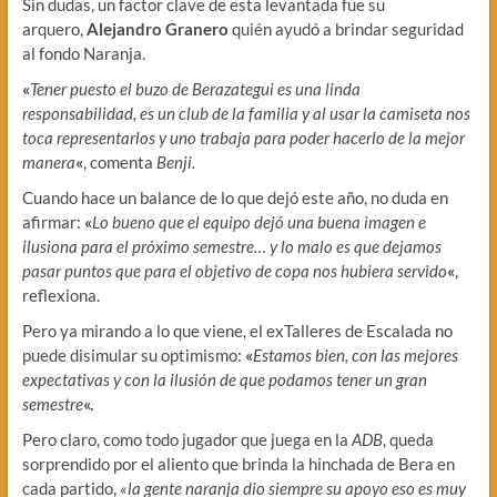
Sin dudas, un factor clave de esta levantada fue su
arquero,
Alejandro Granero
quién ayudó a brindar seguridad
al fondo Naranja.
«
Tener puesto el buzo de Berazategui es una linda
responsabilidad, es un club de la familia y al usar la camiseta nos
toca representarlos y uno trabaja para poder hacerlo de la mejor
manera
«
, comenta
Benji.
Cuando hace un balance de lo que dejó este año, no duda en
afirmar:
«
Lo bueno que el equipo dejó una buena imagen e
ilusiona para el próximo semestre… y lo malo es que dejamos
pasar puntos que para el objetivo de copa nos hubiera servido
«
,
reflexiona.
Pero ya mirando a lo que viene, el exTalleres de Escalada no
puede disimular su optimismo:
«
Estamos bien, con las mejores
expectativas y con la ilusión de que podamos tener un gran
semestre
«.
Pero claro, como todo jugador que juega en la
ADB
, queda
sorprendido por el aliento que brinda la hinchada de Bera en
cada partido,
«la gente naranja dio siempre su apoyo eso es muy