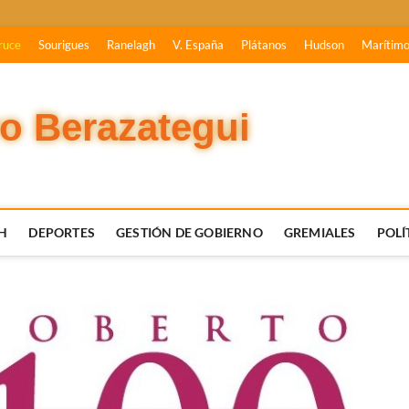
ruce
Sourigues
Ranelagh
V. España
Plátanos
Hudson
Marítim
vo Berazategui
H
DEPORTES
GESTIÓN DE GOBIERNO
GREMIALES
POLÍ