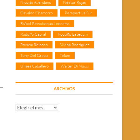
Nicolás Avendaño
Néstor Rojas
Osvaldo Chamorro
Perspectiva Sur
Rafael Passalacqua Ledesma
Rodolfo Cabral
Rodolfo Estequin
Roxana Reinoso
Silvina Rodríguez
Tony Del Greco
Télam
Ulises Caballero
Walter Di Nucci
ARCHIVOS
Archivos