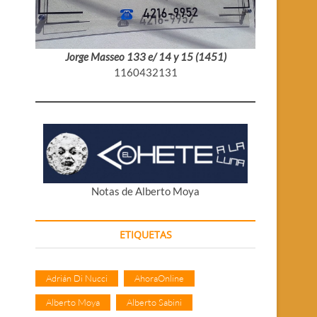
Jorge Masseo 133 e/ 14 y 15 (1451)
1160432131
Notas de Alberto Moya
ETIQUETAS
Adrián Di Nucci
AhoraOnline
Alberto Moya
Alberto Sabini