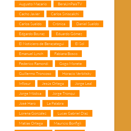
Augusto Macario
BeraUnPaisTV
Cacho Javier
Carlos Siniscalchi
Carlos Sueldo
Crónica
Daniel Sueldo
Edgardo Boyraz
Eduardo Gómez
El Noticiero de Berazategui
El Sol
Emanuel Lynch
Fabiana Bosco
Federico Ramondi
Gogo Morete
Guillermo Troncoso
Horacio Verbitsky
Infosur
Jesús Ortega
Jorge Leal
Jorge Módica
Jorge Tronqui
José Haro
La Palabra
Lorena González
Lucas Gabriel Díaz
Matías Ortega
Mauricio Bonfigli