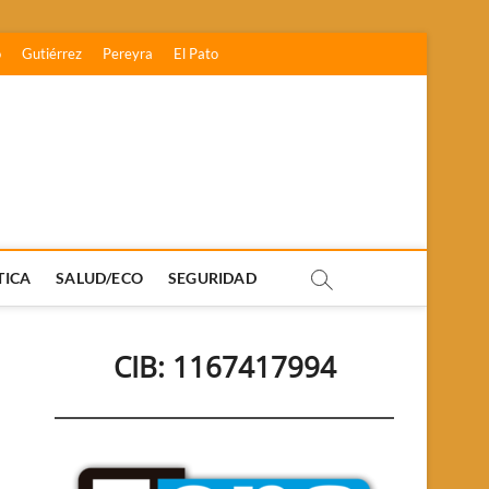
o
Gutiérrez
Pereyra
El Pato
TICA
SALUD/ECO
SEGURIDAD
CIB: 1167417994