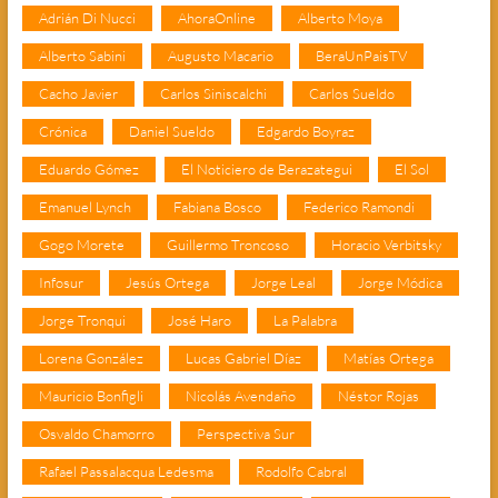
Adrián Di Nucci
AhoraOnline
Alberto Moya
Alberto Sabini
Augusto Macario
BeraUnPaisTV
Cacho Javier
Carlos Siniscalchi
Carlos Sueldo
Crónica
Daniel Sueldo
Edgardo Boyraz
Eduardo Gómez
El Noticiero de Berazategui
El Sol
Emanuel Lynch
Fabiana Bosco
Federico Ramondi
Gogo Morete
Guillermo Troncoso
Horacio Verbitsky
Infosur
Jesús Ortega
Jorge Leal
Jorge Módica
Jorge Tronqui
José Haro
La Palabra
Lorena González
Lucas Gabriel Díaz
Matías Ortega
Mauricio Bonfigli
Nicolás Avendaño
Néstor Rojas
Osvaldo Chamorro
Perspectiva Sur
Rafael Passalacqua Ledesma
Rodolfo Cabral