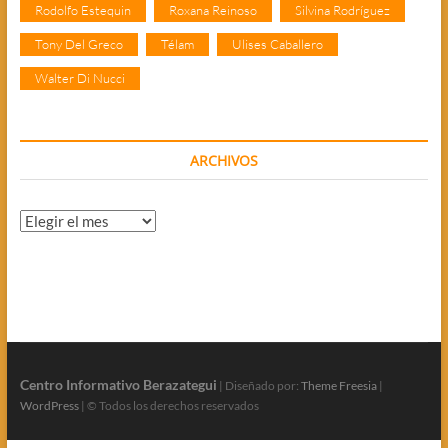
Rodolfo Estequin
Roxana Reinoso
Silvina Rodríguez
Tony Del Greco
Télam
Ulises Caballero
Walter Di Nucci
ARCHIVOS
Archivos
Centro Informativo Berazategui
| Diseñado por:
Theme Freesia
|
WordPress
| © Todos los derechos reservados